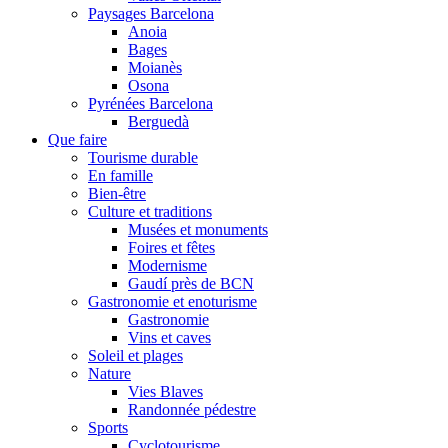
Paysages Barcelona
Anoia
Bages
Moianès
Osona
Pyrénées Barcelona
Berguedà
Que faire
Tourisme durable
En famille
Bien-être
Culture et traditions
Musées et monuments
Foires et fêtes
Modernisme
Gaudí près de BCN
Gastronomie et enoturisme
Gastronomie
Vins et caves
Soleil et plages
Nature
Vies Blaves
Randonnée pédestre
Sports
Cyclotourisme