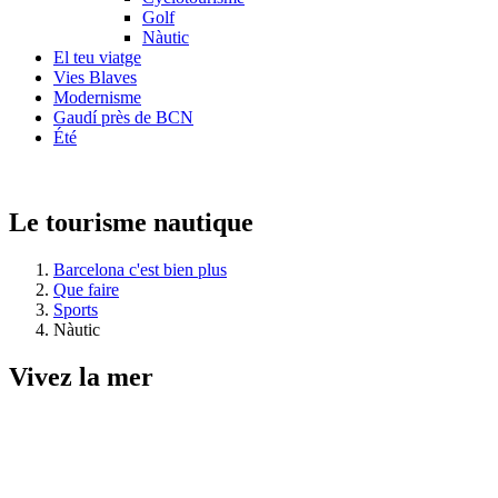
Golf
Nàutic
El teu viatge
Vies Blaves
Modernisme
Gaudí près de BCN
Été
Le tourisme nautique
Barcelona c'est bien plus
Que faire
Sports
Nàutic
Vivez la
mer