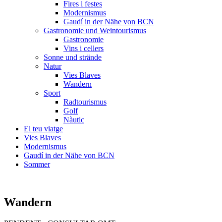
Fires i festes
Modernismus
Gaudí in der Nähe von BCN
Gastronomie und Weintourismus
Gastronomie
Vins i cellers
Sonne und strände
Natur
Vies Blaves
Wandern
Sport
Radtourismus
Golf
Nàutic
El teu viatge
Vies Blaves
Modernismus
Gaudí in der Nähe von BCN
Sommer
Wandern