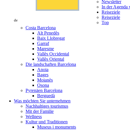
Newsletter
In der Agenda v
Reiseziele
Reiseziele
de
Top
Costa Barcelona
Alt Penedès
Baix Llobregat
Garraf
Maresme
Vallès Occidental
Vallès Oriental
Die landschaften Barcelona
Anoia
Bages
Moianès
Osona
Pyrenäen Barcelona
Berguedà
Was möchten Sie unternehmen
Nachhaltiges tourismus
Mit der Familie
Wellness
Kultur und Traditionen
Museus i monuments