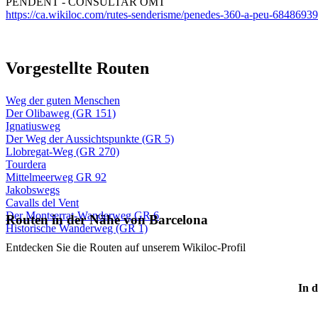
PENDENT - CONSULTAR OMT
https://ca.wikiloc.com/rutes-senderisme/penedes-360-a-peu-68486939
Vorgeste
llte Routen
Weg der guten Menschen
Der Olibaweg (GR 151)
Ignatiusweg
Der Weg der Aussichtspunkte (GR 5)
Llobregat-Weg (GR 270)
Tourdera
Mittelmeerweg GR 92
Jakobswegs
Cavalls del Vent
Der Montserrat-Wanderweg GR 6
Routen in der Nähe von Barcelona
Historische Wanderweg (GR 1)
Entdecken Sie die Routen auf unserem Wikiloc-Profil
In d