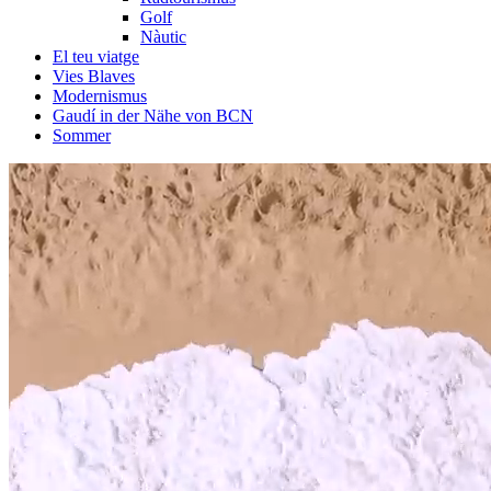
Golf
Nàutic
El teu viatge
Vies Blaves
Modernismus
Gaudí in der Nähe von BCN
Sommer