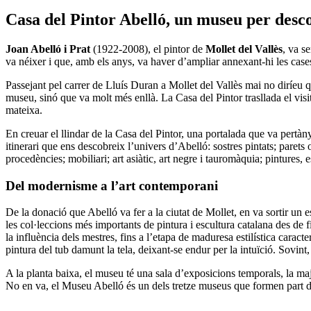
Casa del Pintor
Abelló, un museu per desc
Joan Abelló i Prat
(1922-2008), el pintor de
Mollet del Vallès
, va s
va néixer i que, amb els anys, va haver d’ampliar annexant-hi les cas
Passejant pel carrer de Lluís Duran a Mollet del Vallès mai no diríeu
museu, sinó que va molt més enllà. La Casa del Pintor trasllada el visi
mateixa.
En creuar el llindar de la Casa del Pintor, una portalada que va pertàn
itinerari que ens descobreix l’univers d’Abelló: sostres pintats; parets 
procedències; mobiliari; art asiàtic, art negre i tauromàquia; pintures
Del modernisme a l’art contemporani
De la donació que Abelló va fer a la ciutat de Mollet, en va sortir un 
les col·leccions més importants de pintura i escultura catalana des de f
la influència dels mestres, fins a l’etapa de maduresa estilística carac
pintura del tub damunt la tela, deixant-se endur per la intuïció. Sovint
A la planta baixa, el museu té una sala d’exposicions temporals, la ma
No en va, el Museu Abelló és un dels tretze museus que formen part 