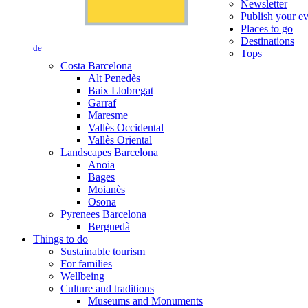
Newsletter
Publish your e
Places to go
Destinations
de
Tops
Costa Barcelona
Alt Penedès
Baix Llobregat
Garraf
Maresme
Vallès Occidental
Vallès Oriental
Landscapes Barcelona
Anoia
Bages
Moianès
Osona
Pyrenees Barcelona
Berguedà
Things to do
Sustainable tourism
For families
Wellbeing
Culture and traditions
Museums and Monuments