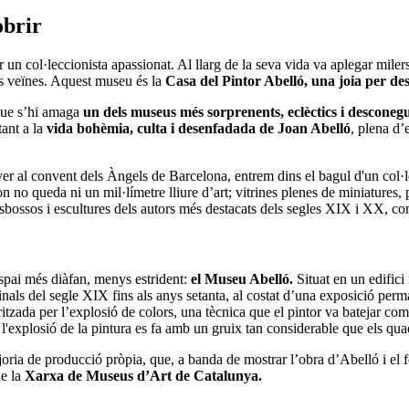
obrir
er un col·leccionista apassionat. Al llarg de la seva vida va aplegar mile
es veïnes. Aquest museu és la
Casa del Pintor Abelló, una joia per des
 que s’hi amaga
un dels museus més sorprenents, eclèctics i desconeg
tant a la
vida bohèmia, culta i desenfadada de Joan Abelló
, plena d’
yer al convent dels Àngels de Barcelona, entrem dins el bagul d'un col·le
on no queda ni un mil·límetre lliure d’art; vitrines plenes de miniatures, 
, esbossos i escultures dels autors més destacats dels segles XIX i XX, c
espai més diàfan, menys estrident:
el Museu Abelló.
Situat en un edific
inals del segle XIX fins als anys setanta, al costat d’una exposició perm
teritzada per l’explosió de colors, una tècnica que el pintor va batejar 
, l'explosió de la pintura es fa amb un gruix tan considerable que els quad
joria de producció pròpia, que, a banda de mostrar l’obra d’Abelló i el 
de la
Xarxa de Museus d’Art de Catalunya.