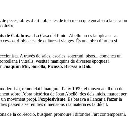
rs de peces, obres d’art i objectes de tota mena que encabia a la casa on
cobrir.
uts de Catalunya
. La Casa del Pintor Abelló no és la típica casa-
excessos, d’objectes, de cultures i viatges. És una obra d’art en si
ccionista. A través de sales, escales, soterrani, pisos... comença un
porcellana i vitralls; vestits i maniquins de diverses èpoques i
om
Joaquim Mir, Sorolla, Picasso, Brossa o Dalí.
i modernista, remodelat i inaugurat l’any 1999, el museu acull una de
anent sobre l’obra pictòrica de Joan Abelló, des dels inicis, marcat per
com un moviment propi,
l’explosivisme
. Es basava a llançar a l'atzar la
res passen a ser en tres dimensions i la matèria es fa dúctil.
fons de la col·lecció, busquen promoure i difondre l’art contemporani.