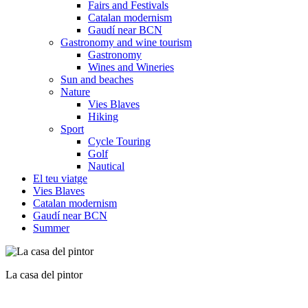
Fairs and Festivals
Catalan modernism
Gaudí near BCN
Gastronomy and wine tourism
Gastronomy
Wines and Wineries
Sun and beaches
Nature
Vies Blaves
Hiking
Sport
Cycle Touring
Golf
Nautical
El teu viatge
Vies Blaves
Catalan modernism
Gaudí near BCN
Summer
Museu Abelló de Mollet