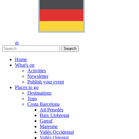
de
Search
Home
What's on
Activities
Newsletter
Publish your event
Places to go
Destinations
Tops
Costa Barcelona
Alt Penedès
Baix Llobregat
Garraf
Maresme
Vallès Occidental
Vallès Oriental