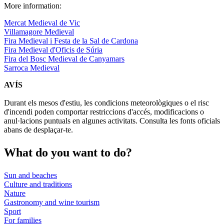
More information:
Mercat Medieval de Vic
Villamagore Medieval
Fira Medieval i Festa de la Sal de Cardona
Fira Medieval d'Oficis de Súria
Fira del Bosc Medieval de Canyamars
Sarroca Medieval
AVÍS
Durant els mesos d'estiu, les condicions meteorològiques o el risc
d'incendi poden comportar restriccions d'accés, modificacions o
anul·lacions puntuals en algunes activitats. Consulta les fonts oficials
abans de desplaçar-te.
What do
you want to do?
Sun and beaches
Culture and traditions
Nature
Gastronomy and wine tourism
Sport
For families