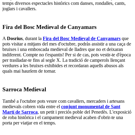
temps diversos espectacles històrics com danses, rondalles, cants,
joglars i cavallers.
Fira del Bosc Medieval de Canyamars
A
Dosrius
, durant la
Fira del Bosc Medieval de Canyamars
que
pots visitar a mitjans del mes d'octubre, podràs assistir a una caça de
bruixes i una emboscada medieval de lladres que no et deixaran
indiferent. Compte no t'espantis! Per si de cas, pots vestir-te d'època
per traslladar-te fins al segle X. La tradició de camperols llençant
verdures a les bruixes exhibides et recordaran aquells abusos als
quals mai hauríem de tornar.
Sarroca Medieval
També a l'octubre pots veure com cavallers, mercaders i artesans
medievals cobren vida entre el
conjunt monumental de Sant
Martí de Sarroca
, un petit i preciós poble del Penedès. L'exposició
de roba històrica i el campament medieval acaben d'obrir-te una
porta per viatjar en el temps.