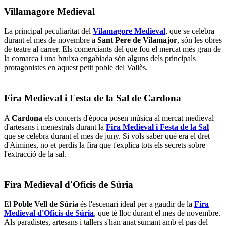
Villamagore Medieval
La principal peculiaritat del
Vilamagore Medieval
, que se celebra
durant el mes de novembre a
Sant Pere de Vilamajor
, són les obres
de teatre al carrer. Els comerciants del que fou el mercat més gran de
la comarca i una bruixa engabiada són alguns dels principals
protagonistes en aquest petit poble del Vallès.
Fira Medieval i Festa de la Sal de Cardona
A
Cardona
els concerts d'època posen música al mercat medieval
d'artesans i menestrals durant la
Fira Medieval i Festa de la Sal
que se celebra durant el mes de juny. Si vols saber què era el dret
d'Aimines, no et perdis la fira que t'explica tots els secrets sobre
l'extracció de la sal.
Fira Medieval d'Oficis de Súria
El
Poble Vell de Súria
és l'escenari ideal per a gaudir de la
Fira
Medieval d'Oficis de Súria
, que té lloc durant el mes de novembre.
Als paradistes, artesans i tallers s'han anat sumant amb el pas del