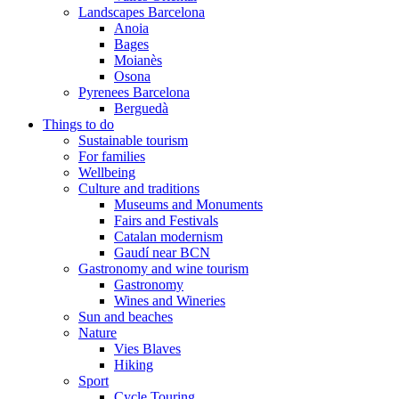
Landscapes Barcelona
Anoia
Bages
Moianès
Osona
Pyrenees Barcelona
Berguedà
Things to do
Sustainable tourism
For families
Wellbeing
Culture and traditions
Museums and Monuments
Fairs and Festivals
Catalan modernism
Gaudí near BCN
Gastronomy and wine tourism
Gastronomy
Wines and Wineries
Sun and beaches
Nature
Vies Blaves
Hiking
Sport
Cycle Touring