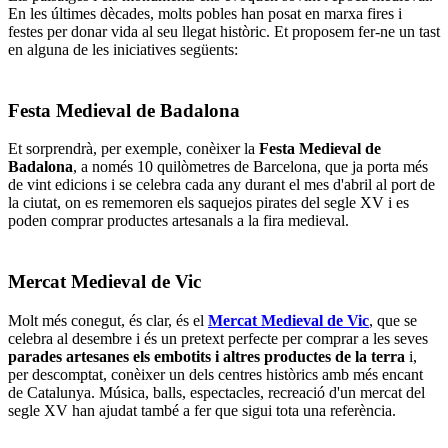
En les últimes dècades, molts pobles han posat en marxa fires i
festes per donar vida al seu llegat històric. Et proposem fer-ne un tast
en alguna de les iniciatives següents:
Festa Medieval de Badalona
Et sorprendrà, per exemple, conèixer la
Festa Medieval de
Badalona
, a només 10 quilòmetres de Barcelona, que ja porta més
de vint edicions i se celebra cada any durant el mes d'abril al port de
la ciutat, on es rememoren els saquejos pirates del segle XV i es
poden comprar productes artesanals a la fira medieval.
Mercat Medieval de Vic
Molt més conegut, és clar, és el
Mercat Medieval de Vic
, que se
celebra al desembre i és un pretext perfecte per comprar a les seves
parades artesanes els embotits i altres productes de la terra
i,
per descomptat, conèixer un dels centres històrics amb més encant
de Catalunya. Música, balls, espectacles, recreació d'un mercat del
segle XV han ajudat també a fer que sigui tota una referència.