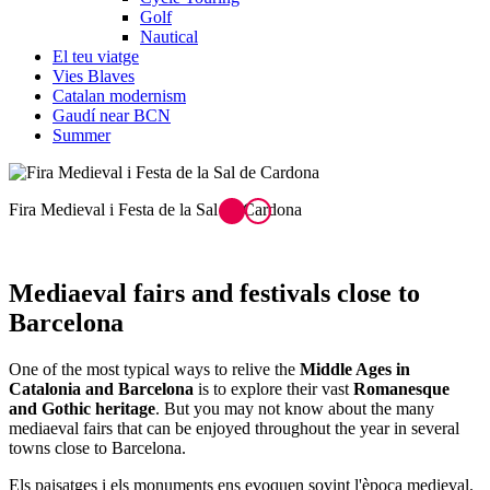
Golf
Nautical
El teu viatge
Vies Blaves
Catalan modernism
Gaudí near BCN
Summer
Mercat Medieval de Vic
Mediaeval fairs
and festivals close to
Barcelona
One of the most typical ways to relive the
Middle Ages in
Catalonia and Barcelona
is to explore their vast
Romanesque
and Gothic heritage
. But you may not know about the many
mediaeval fairs that can be enjoyed throughout the year in several
towns close to Barcelona.
Els paisatges i els monuments ens evoquen sovint l'època medieval.