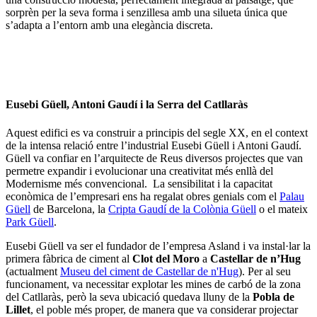
sorprèn per la seva forma i senzillesa amb una silueta única que
s’adapta a l’entorn amb una elegància discreta.
Eusebi Güell, Antoni Gaudí i la Serra del Catllaràs
Aquest edifici es va construir a principis del segle XX, en el context
de la intensa relació entre l’industrial Eusebi Güell i Antoni Gaudí.
Güell va confiar en l’arquitecte de Reus diversos projectes que van
permetre expandir i evolucionar una creativitat més enllà del
Modernisme més convencional. La sensibilitat i la capacitat
econòmica de l’empresari ens ha regalat obres genials com el
Palau
Güell
de Barcelona, la
Cripta Gaudí de la Colònia Güell
o el mateix
Park Güell
.
Eusebi Güell va ser el fundador de l’empresa Asland i va instal·lar la
primera fàbrica de ciment al
Clot del Moro
a
Castellar de n’Hug
(actualment
Museu del ciment de Castellar de n'Hug
). Per al seu
funcionament, va necessitar explotar les mines de carbó de la zona
del Catllaràs, però la seva ubicació quedava lluny de la
Pobla de
Lillet
, el poble més proper, de manera que va considerar projectar