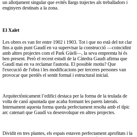
un allotjament singular que evités llargs trajectes als treballadors i
enginyers destinats a la zona.
El Xalet
Les obres es van fer entre 1902 i 1903. Tot i que no està del tot clar
fins a quin punt Gaudí en va supervisar la construcció —coincidint
amb altres projectes com el Park Güell—, la seva empremta hi és
ben present. Però el recent estudi de la Càtedra Gaudi afirma que
Gaudí mai en va reclamar l'autoria. El possible motiu? Que
l'execució de l'obra i les modificacions per terceres persones van
provocar que perdés el sentit formal i estructural inicial.
Arquitectònicament l’edifici destaca per la forma de la teulada de
volta de canó apuntada que acaba formant les parets laterals.
Internament aquesta forma queda perfectament resolta amb el típic
arc catenari que Gaudí va desenvolupar en altres projectes.
Dividit en tres plantes, els espais estaven perfectament aprofitats i la