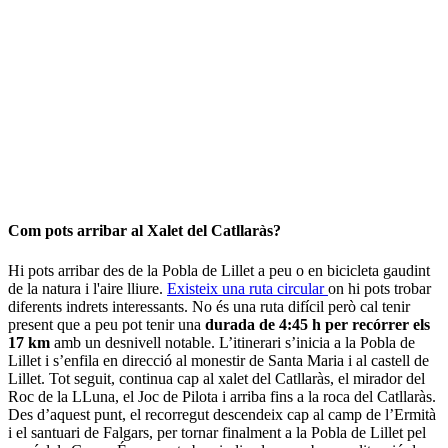
Com pots arribar al Xalet del Catllaràs?
Hi pots arribar des de la Pobla de Lillet a peu o en bicicleta gaudint
de la natura i l'aire lliure.
Existeix una ruta circular
on hi pots trobar
diferents indrets interessants. No és una ruta difícil però cal tenir
present que a peu pot tenir una
durada de 4:45 h per recórrer els
17 km
amb un desnivell notable. L’itinerari s’inicia a la Pobla de
Lillet i s’enfila en direcció al monestir de Santa Maria i al castell de
Lillet. Tot seguit, continua cap al xalet del Catllaràs, el mirador del
Roc de la LLuna, el Joc de Pilota i arriba fins a la roca del Catllaràs.
Des d’aquest punt, el recorregut descendeix cap al camp de l’Ermità
i el santuari de Falgars, per tornar finalment a la Pobla de Lillet pel