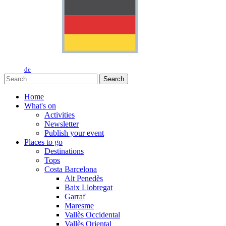
de
Search
Home
What's on
Activities
Newsletter
Publish your event
Places to go
Destinations
Tops
Costa Barcelona
Alt Penedès
Baix Llobregat
Garraf
Maresme
Vallès Occidental
Vallès Oriental