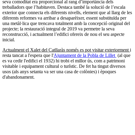
seva comoditat era proporcional al rang d’importància dels
treballadors que l’habitaven. Destaca també la solució de l’escala
exterior que connecta els diferents nivells, element que al llarg de les
diferents reformes va arribar a desaparèixer, essent substituïda per
una metàl·lica que trencava totalment amb la concepció original del
projecte; la restauració integral de 2019 va permetre la seva
reconstrucció, i actualment l’edifici ofereix de nou el seu aspecte
inicial.
Actualment el Xalet del Catllaràs només es pot visitar exteriorment
i
resta tancat a l'espera que l'
Ajuntament de la Pobla de Lillet
(al que
es va cedir l'edifici el 1932) hi trobi el millor ús, com a patrimoni
visitable i equipament cultural o turístic. De fet ha tingut diversos
usos (als anys setanta va ser una casa de colònies) i èpoques
d'abandonament.