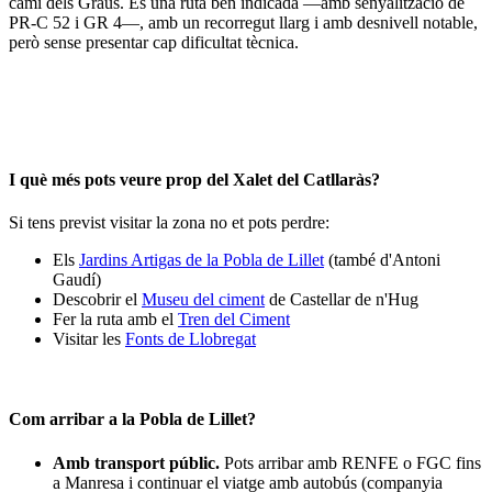
camí dels Graus. És una ruta ben indicada —amb senyalització de
PR-C 52 i GR 4—, amb un recorregut llarg i amb desnivell notable,
però sense presentar cap dificultat tècnica.
I què més pots veure prop del Xalet del Catllaràs?
Si tens previst visitar la zona no et pots perdre:
Els
Jardins Artigas de la Pobla de Lillet
(també d'Antoni
Gaudí)
Descobrir el
Museu del ciment
de Castellar de n'Hug
Fer la ruta amb el
Tren del Ciment
Visitar les
Fonts de Llobregat
Com arribar a la Pobla de Lillet?
Amb transport públic.
Pots arribar amb RENFE o FGC fins
a Manresa i continuar el viatge amb autobús (companyia