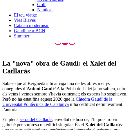
Golf
Nautical
El teu viatge
Vies Blaves
Catalan modernism
Gaudí near BCN
Summer
La "nova" obra
de Gaudí: el Xalet del
Catllaràs
Sabies que al Berguedà s’hi amaga una de les obres menys
conegudes d’
Antoni Gaudí
? A la Pobla de Lillet ja ho sabien, entre
els veïns i veïnes sempre s'havia comentat; els experts ho sospitaven.
Però no ha estat fins aquest 2026 que la
Càtedra Gaudí de la
Universitat Politècnica de Catalunya
n’ha certificat definitivament
l’autoria.
En plena
serra del Catllaràs
, envoltat de boscos, t’hi pots trobar
gairebé per sorpresa un edifici singular. És el
Xalet del Catllaràs
:
una construcció modesta, perfectament integrada al paisatge, que