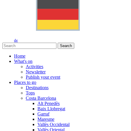
de
Search
Home
What's on
Activities
Newsletter
Publish your event
Places to go
Destinations
Tops
Costa Barcelona
Alt Penedès
Baix Llobregat
Garraf
Maresme
Vallès Occidental
Vallès Oriental