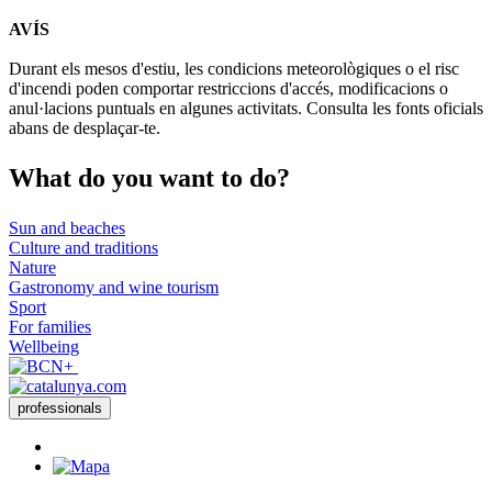
Leaflet
| © Diputació de Barcelona
AVÍS
+
Durant els mesos d'estiu, les condicions meteorològiques o el risc
−
d'incendi poden comportar restriccions d'accés, modificacions o
anul·lacions puntuals en algunes activitats. Consulta les fonts oficials
abans de desplaçar-te.
What do
you want to do?
Sun and beaches
Culture and traditions
Nature
Gastronomy and wine tourism
Sport
For families
Wellbeing
professionals