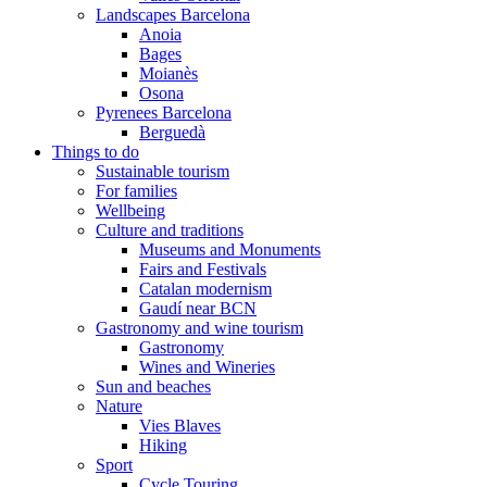
Landscapes Barcelona
Anoia
Bages
Moianès
Osona
Pyrenees Barcelona
Berguedà
Things to do
Sustainable tourism
For families
Wellbeing
Culture and traditions
Museums and Monuments
Fairs and Festivals
Catalan modernism
Gaudí near BCN
Gastronomy and wine tourism
Gastronomy
Wines and Wineries
Sun and beaches
Nature
Vies Blaves
Hiking
Sport
Cycle Touring