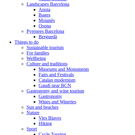
Landscapes Barcelona
Anoia
Bages
Moianès
Osona
Pyrenees Barcelona
Berguedà
Things to do
Sustainable tourism
For families
Wellbeing
Culture and traditions
Museums and Monuments
Fairs and Festivals
Catalan modernism
Gaudí near BCN
Gastronomy and wine tourism
Gastronomy
Wines and Wineries
Sun and beaches
Nature
Vies Blaves
Hiking
Sport
Cycle Touring