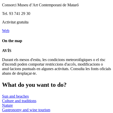
Consorci Museu d’Art Contemporani de Mataró
Tel. 93 741 29 30
Activitat gratuïta
Web
On the map
Leaflet
| © Diputació de Barcelona
AVÍS
+
Durant els mesos d'estiu, les condicions meteorològiques o el risc
−
d'incendi poden comportar restriccions d'accés, modificacions o
anul·lacions puntuals en algunes activitats. Consulta les fonts oficials
abans de desplaçar-te.
What do
you want to do?
Sun and beaches
Culture and traditions
Nature
Gastronomy and wine tourism