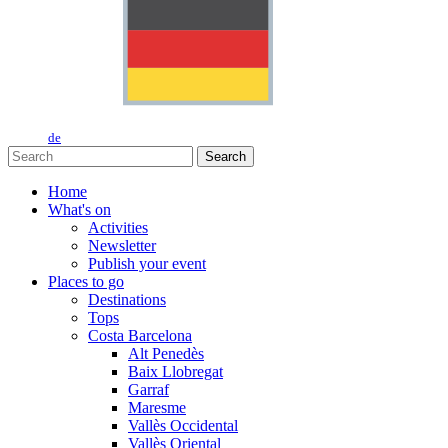
de
Search
Home
What's on
Activities
Newsletter
Publish your event
Places to go
Destinations
Tops
Costa Barcelona
Alt Penedès
Baix Llobregat
Garraf
Maresme
Vallès Occidental
Vallès Oriental