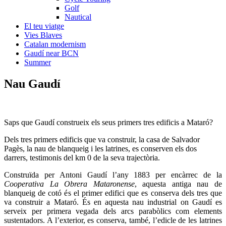
Golf
Nautical
El teu viatge
Vies Blaves
Catalan modernism
Gaudí near BCN
Summer
Nau
Gaudí
Saps que Gaudí construeix els seus primers tres edificis a Mataró?
Dels tres primers edificis que va construir, la casa de Salvador
Pagès, la nau de blanqueig i les latrines, es conserven els dos
darrers, testimonis del km 0 de la seva trajectòria.
Construïda per Antoni Gaudí l’any 1883 per encàrrec de la
Cooperativa La Obrera Mataronense
, aquesta antiga nau de
blanqueig de cotó és el primer edifici que es conserva dels tres que
va construir a Mataró. És en aquesta nau industrial on Gaudí es
serveix per primera vegada dels arcs parabòlics com elements
sustentadors. A l’exterior, es conserva, també, l’edicle de les latrines