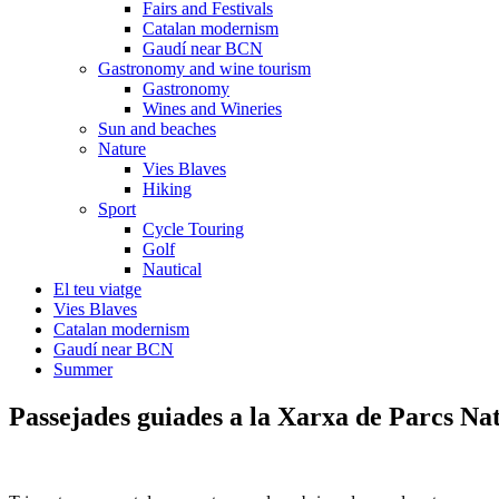
Fairs and Festivals
Catalan modernism
Gaudí near BCN
Gastronomy and wine tourism
Gastronomy
Wines and Wineries
Sun and beaches
Nature
Vies Blaves
Hiking
Sport
Cycle Touring
Golf
Nautical
El teu viatge
Vies Blaves
Catalan modernism
Gaudí near BCN
Summer
Passejades guiad
es a la Xarxa de Parcs Na