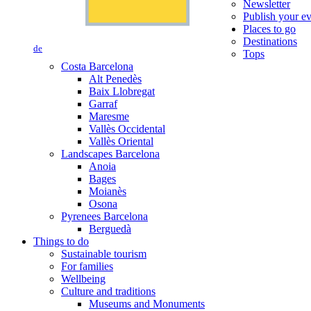
Newsletter
Publish your e
Places to go
Destinations
de
Tops
Costa Barcelona
Alt Penedès
Baix Llobregat
Garraf
Maresme
Vallès Occidental
Vallès Oriental
Landscapes Barcelona
Anoia
Bages
Moianès
Osona
Pyrenees Barcelona
Berguedà
Things to do
Sustainable tourism
For families
Wellbeing
Culture and traditions
Museums and Monuments