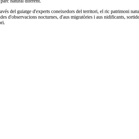
arc natural diferent.
és del guiatge d'experts coneixedors del territori, el ric patrimoni natur
ides d'observacions nocturnes, d'aus migratòries i aus nidificants, sortide
ri.