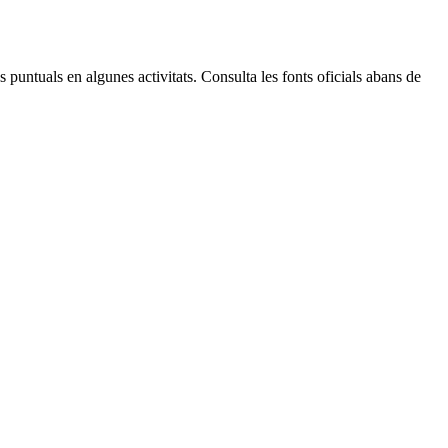
Leaflet
| © Diputació de Barcelona
 puntuals en algunes activitats. Consulta les fonts oficials abans de