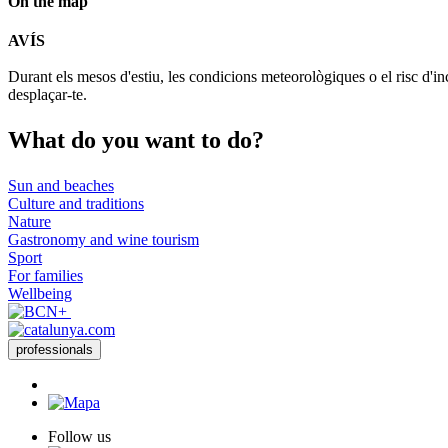
On the map
AVÍS
+
Durant els mesos d'estiu, les condicions meteorològiques o el risc d'in
−
desplaçar-te.
What do
you want to do?
Sun and beaches
Culture and traditions
Nature
Gastronomy and wine tourism
Sport
For families
Wellbeing
professionals
Follow us