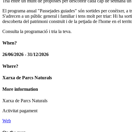
Tria entre un munt de propostes per descobrir cada cap de setmana un p
El programa anual "Passejades guiades" són sortides per conèixer, a trav
S'adrecen a un públic general i familiar i tens molt per triar: Hi ha sort
descoberta del patrimoni construït i de la petjada de l'home en el territo
Consulta la programació i tria la teva.
When?
26/06/2026 - 31/12/2026
Where?
Xarxa de Parcs Naturals
More information
Xarxa de Parcs Naturals
Activitat pagament
Web