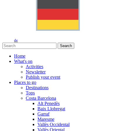
de
Search
Home
What's on
Activities
Newsletter
Publish your event
Places to go
Destinations
Tops
Costa Barcelona
Alt Penedès
Baix Llobregat
Garraf
Maresme
Vallès Occidental
Vallès Oriental