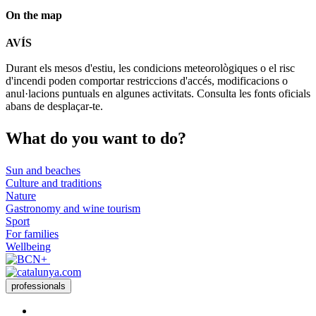
On the map
Leaflet
| © Diputació de Barcelona
AVÍS
+
Durant els mesos d'estiu, les condicions meteorològiques o el risc
−
d'incendi poden comportar restriccions d'accés, modificacions o
anul·lacions puntuals en algunes activitats. Consulta les fonts oficials
abans de desplaçar-te.
What do
you want to do?
Sun and beaches
Culture and traditions
Nature
Gastronomy and wine tourism
Sport
For families
Wellbeing
professionals