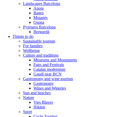
Landscapes Barcelona
Anoia
Bages
Moianès
Osona
Pyrenees Barcelona
Berguedà
Things to do
Sustainable tourism
For families
Wellbeing
Culture and traditions
Museums and Monuments
Fairs and Festivals
Catalan modernism
Gaudí near BCN
Gastronomy and wine tourism
Gastronomy
Wines and Wineries
Sun and beaches
Nature
Vies Blaves
Hiking
Sport
Cycle Touring