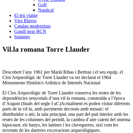
Golf
Nautical
El teu viatge
Vies Blaves
Catalan modernism
Gaudí near BCN
Summer
Vil.la rom
ana Torre Llauder
Descobert l’any 1961 per Marià Ribas i Bertran i el seu equip, el
Clos Arqueològic de Torre Llauder va ser declarat el 1964
Monumento Histórico Artístico de Internés Nacional
El Clos Arqueològic de Torre Llauder conserva les restes de les
dependències senyorials d’una vil·la romana, construïda a l’època
d’August (finals del segle I aC)Actualment es poden visitar diferents
parts de la vil·la, amb paviments decorats amb mosaic: el
distribuïdor o atri, la sala principal, una part del pati interior amb les
restes de les columnes del peristil, la cambra d’aire calent del sistema
hipocaust, els banys, les latrines i les clavegueres, així com les
novetats de les darreres excavacions arqueològiques.