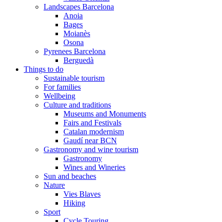
Landscapes Barcelona
Anoia
Bages
Moianès
Osona
Pyrenees Barcelona
Berguedà
Things to do
Sustainable tourism
For families
Wellbeing
Culture and traditions
Museums and Monuments
Fairs and Festivals
Catalan modernism
Gaudí near BCN
Gastronomy and wine tourism
Gastronomy
Wines and Wineries
Sun and beaches
Nature
Vies Blaves
Hiking
Sport
Cycle Touring