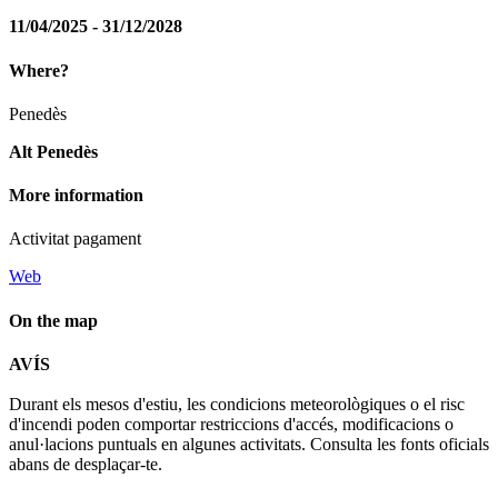
11/04/2025 - 31/12/2028
Where?
Penedès
Alt Penedès
More information
Activitat pagament
Web
On the map
Leaflet
| © Diputació de Barcelona
AVÍS
+
Durant els mesos d'estiu, les condicions meteorològiques o el risc
−
d'incendi poden comportar restriccions d'accés, modificacions o
anul·lacions puntuals en algunes activitats. Consulta les fonts oficials
abans de desplaçar-te.