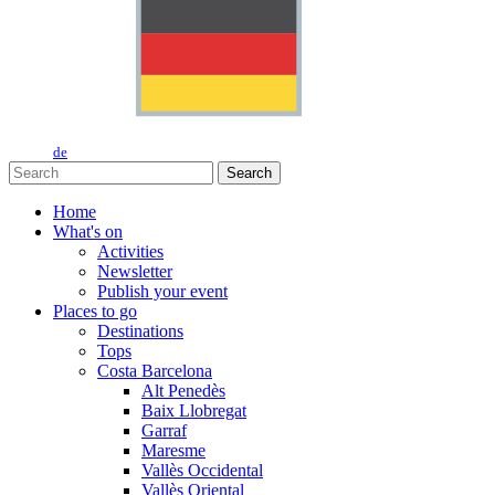
de
Search
Home
What's on
Activities
Newsletter
Publish your event
Places to go
Destinations
Tops
Costa Barcelona
Alt Penedès
Baix Llobregat
Garraf
Maresme
Vallès Occidental
Vallès Oriental