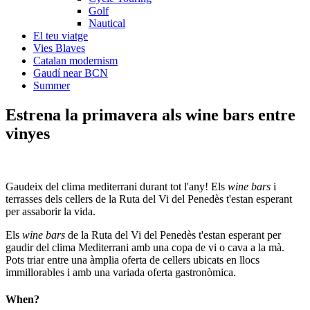
Golf
Nautical
El teu viatge
Vies Blaves
Catalan modernism
Gaudí near BCN
Summer
Estrena la prima
vera als wine bars entre
vinyes
Gaudeix del clima mediterrani durant tot l'any! Els
wine bars
i
terrasses dels cellers de la Ruta del Vi del Penedès t'estan esperant
per assaborir la vida.
Els
wine bars
de la Ruta del Vi del Penedès t'estan esperant per
gaudir del clima Mediterrani amb una copa de vi o cava a la mà.
Pots triar entre una àmplia oferta de cellers ubicats en llocs
immillorables i amb una variada oferta gastronòmica.
When?