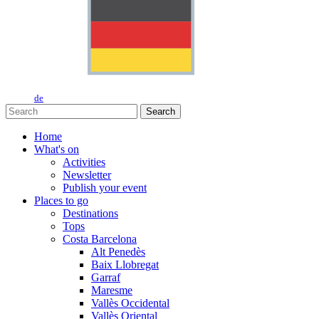
de
Search
Home
What's on
Activities
Newsletter
Publish your event
Places to go
Destinations
Tops
Costa Barcelona
Alt Penedès
Baix Llobregat
Garraf
Maresme
Vallès Occidental
Vallès Oriental