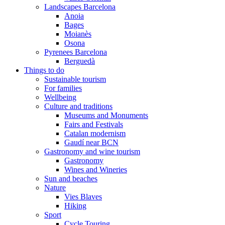
Landscapes Barcelona
Anoia
Bages
Moianès
Osona
Pyrenees Barcelona
Berguedà
Things to do
Sustainable tourism
For families
Wellbeing
Culture and traditions
Museums and Monuments
Fairs and Festivals
Catalan modernism
Gaudí near BCN
Gastronomy and wine tourism
Gastronomy
Wines and Wineries
Sun and beaches
Nature
Vies Blaves
Hiking
Sport
Cycle Touring