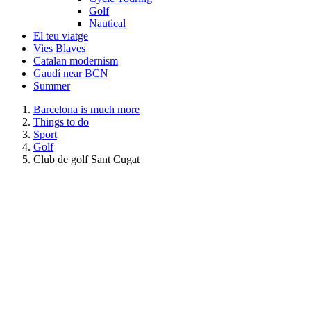
Golf
Nautical
El teu viatge
Vies Blaves
Catalan modernism
Gaudí near BCN
Summer
Barcelona is much more
Things to do
Sport
Golf
Club de golf Sant Cugat
Club de Golf Sant Cugat
Club de Golf Sant Cugat