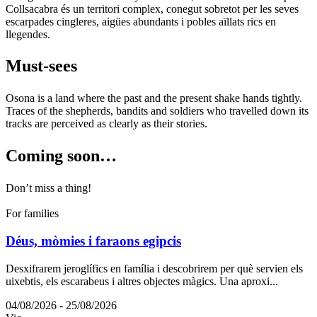
Collsacabra és un territori complex, conegut sobretot per les seves
escarpades cingleres, aigües abundants i pobles aïllats rics en
llegendes.
Must-see
s
Osona is a land where the past and the present shake hands tightly.
Traces of the shepherds, bandits and soldiers who travelled down its
tracks are perceived as clearly as their stories.
Coming s
oon…
Don’t miss a thing!
For families
Déus, mòmies i faraons egipcis
Desxifrarem jeroglífics en família i descobrirem per què servien els
uixebtis, els escarabeus i altres objectes màgics. Una aproxi...
04/08/2026 - 25/08/2026