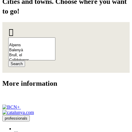
Cities a
nd towns. Choose where you want
to go!
Search
More inf
ormation
professionals