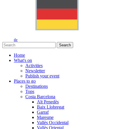
de
Search
Home
What's on
Activities
Newsletter
Publish your event
Places to go
Destinations
Tops
Costa Barcelona
Alt Penedès
Baix Llobregat
Garraf
Maresme
Vallès Occidental
Vallès Oriental