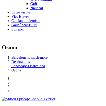
Golf
Nautical
El teu viatge
Vies Blaves
Catalan modernism
Gaudí near BCN
Summer
Osona
Barcelona is much more
Destinations
Landscapes Barcelona
Osona