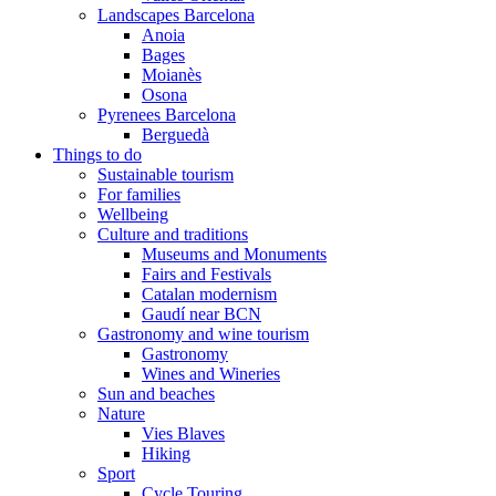
Landscapes Barcelona
Anoia
Bages
Moianès
Osona
Pyrenees Barcelona
Berguedà
Things to do
Sustainable tourism
For families
Wellbeing
Culture and traditions
Museums and Monuments
Fairs and Festivals
Catalan modernism
Gaudí near BCN
Gastronomy and wine tourism
Gastronomy
Wines and Wineries
Sun and beaches
Nature
Vies Blaves
Hiking
Sport
Cycle Touring