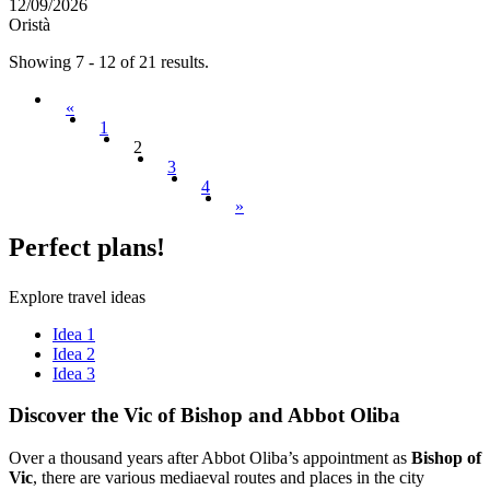
12/09/2026
Oristà
Showing 7 - 12 of 21 results.
«
1
2
3
4
»
Perfect
plans!
Explore travel ideas
Idea 1
Idea 2
Idea 3
Discover
the Vic of Bishop and Abbot Oliba
Over a thousand years after Abbot Oliba’s appointment as
Bishop of
Vic
, there are various mediaeval routes and places in the city