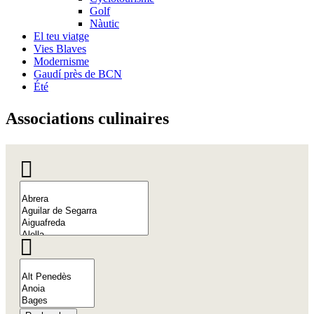
Golf
Nàutic
El teu viatge
Vies Blaves
Modernisme
Gaudí près de BCN
Été
Associat
ions culinaires