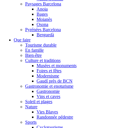
Paysages Barcelona
Anoia
Bages
Moianès
Osona
Pyrénées Barcelona
Berguedà
Que faire
Tourisme durable
En famille
Bien-être
Culture et traditions
Musées et monuments
Foires et fêtes
Modernisme
Gaudí près de BCN
Gastronomie et enoturisme
Gastronomie
Vins et caves
Soleil et plages
Nature
Vies Blaves
Randonnée pédestre
Sports
Cyclotourisme