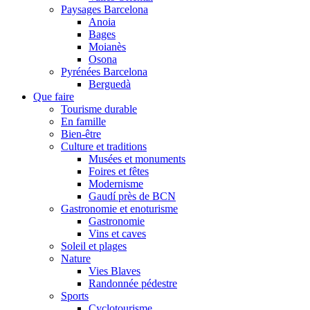
Paysages Barcelona
Anoia
Bages
Moianès
Osona
Pyrénées Barcelona
Berguedà
Que faire
Tourisme durable
En famille
Bien-être
Culture et traditions
Musées et monuments
Foires et fêtes
Modernisme
Gaudí près de BCN
Gastronomie et enoturisme
Gastronomie
Vins et caves
Soleil et plages
Nature
Vies Blaves
Randonnée pédestre
Sports
Cyclotourisme