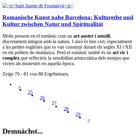
Romanische Kunst nahe Barcelona: Kulturerbe und
Kultur zwischen Natur und Spiritualität
Molts pensem en el romànic com un
art auster
i senzill
,
discretament integrat amb la natura. I això és ben cert, especialment
a les petites esglésies que es van construir durant els segles XI i XII
en els poblets de muntanya. Però el romànic també és un
art ric i
complex
que reflecteix la sensibilitat aristocràtica dels monjos que
vivien als monestirs en aquella època.
Zeige 79 - 81 von 88 Ergebnissen.
«
25
26
27
28
29
»
Demnächs
t...