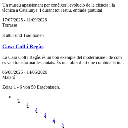
Un museu apassionant per conèixer l'evolució de la ciència i la
tècnica a Catalunya. I durant tot l'estiu, entrada gratuïta!
17/07/2025 - 11/09/2026
Terrassa
Kultur und Traditionen
Casa Coll i Regàs
La Casa Coll i Regàs és un bon exemple del modernisme i de com
es van transformar les ciutats. És una obra d’art que combina la in...
06/08/2025 - 14/06/2026
Mataró
Zeige 1 - 6 von 50 Ergebnissen.
«
1
2
3
4
5