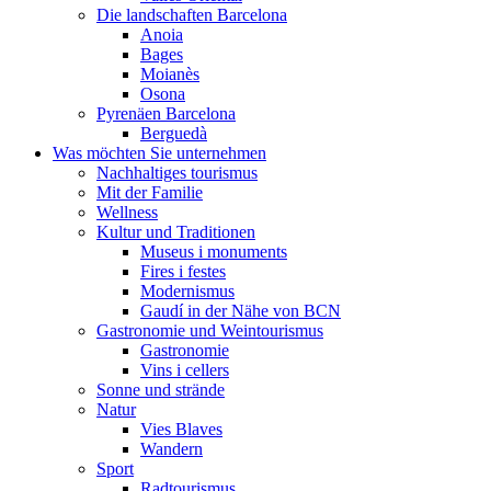
Die landschaften Barcelona
Anoia
Bages
Moianès
Osona
Pyrenäen Barcelona
Berguedà
Was möchten Sie unternehmen
Nachhaltiges tourismus
Mit der Familie
Wellness
Kultur und Traditionen
Museus i monuments
Fires i festes
Modernismus
Gaudí in der Nähe von BCN
Gastronomie und Weintourismus
Gastronomie
Vins i cellers
Sonne und strände
Natur
Vies Blaves
Wandern
Sport
Radtourismus