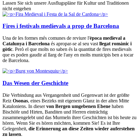
Lassen Sie sich unsere Ausflugspläne für Kultur und Traditionen
nicht entgehen
Fires i festivals medievals a prop de Barcelona
Una de les formes més comunes de reviure l'
època medieval a
Catalunya i Barcelona
és apropar-se al seu vast
llegat romànic i
gòtic
. Però el que molts no saben és la quantitat de fires medievals
que es poden gaudir al llarg de l'any en molts municipis ben a tocar
de Barcelona.
Das Wesen der Geschichte
Die Verbindung aus Vergangenheit und Gegenwart ist der größte
Reiz
Osonas
, eines Bezirks mit eigenem Glanz in der alten Mitte
Kataloniens. In dieser
von Bergen umgebenen Ebene
haben
Bischöfe und Hirten, Banditen und Herren einträchtig
zusammengelebt und das Murmeln ihrer Geschichten ist bis heute zu
hören. Wenn Sie es hören möchten, kommen Sie! Es ist Ihre
Gelegenheit,
die Erinnerung an diese Zeiten wieder auferstehen
zu lassen
.