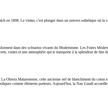
 en 1898. Le visiter, c'est plonger dans un univers esthétique où la cou
orment dans des scénarios vivants du Modernisme. Les Foires Modernis
certs, visites et une atmosphère qui te transporte à la splendeur de fin
a Obrera Mataronense, cette ancienne nef de blanchiment du coton est l
boliques comme éléments porteurs. Aujourd'hui, la Nau Gaudí accueille la