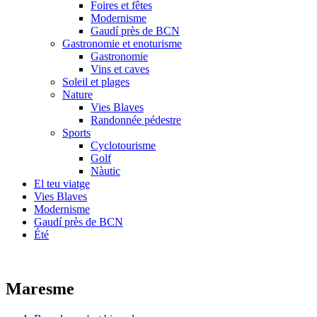
Foires et fêtes
Modernisme
Gaudí près de BCN
Gastronomie et enoturisme
Gastronomie
Vins et caves
Soleil et plages
Nature
Vies Blaves
Randonnée pédestre
Sports
Cyclotourisme
Golf
Nàutic
El teu viatge
Vies Blaves
Modernisme
Gaudí près de BCN
Été
Maresme