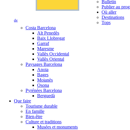
Bulletin
Publier au prog
Où aller
Destinations
de
Tops
Costa Barcelona
Alt Penedès
Baix Llobregat
Garraf
Maresme
Vallès Occidental
Vallès Oriental
Paysages Barcelona
Anoia
Bages
Moianès
Osona
Pyrénées Barcelona
Berguedà
Que faire
Tourisme durable
En famille
Bien-être
Culture et traditions
Musées et monuments