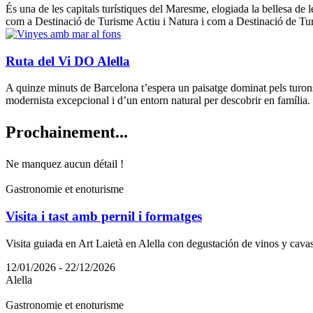
És una de les capitals turístiques del Maresme, elogiada la bellesa de le
com a Destinació de Turisme Actiu i Natura i com a Destinació de Tur
Ruta del Vi DO Alella
A quinze minuts de Barcelona t’espera un paisatge dominat pels turons d
modernista excepcional i d’un entorn natural per descobrir en família.
Prochain
ement...
Ne manquez aucun détail !
Gastronomie et enoturisme
Visita i tast amb pernil i formatges
Visita guiada en Art Laietà en Alella con degustación de vinos y cav
12/01/2026 - 22/12/2026
Alella
Gastronomie et enoturisme