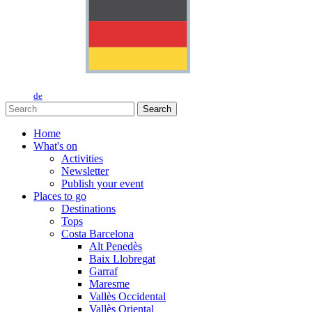
de
Search
Home
What's on
Activities
Newsletter
Publish your event
Places to go
Destinations
Tops
Costa Barcelona
Alt Penedès
Baix Llobregat
Garraf
Maresme
Vallès Occidental
Vallès Oriental