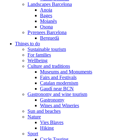
Landscapes Barcelona
Anoia
Bages
Moianès
Osona
Pyrenees Barcelona
Berguedà
Things to do
Sustainable tourism
For families
Wellbeing
Culture and traditions
Museums and Monuments
Fairs and Festivals
Catalan modernism
Gaudí near BCN
Gastronomy and wine tourism
Gastronomy
Wines and Wineries
Sun and beaches
Nature
Vies Blaves
Hiking
Sport
Cycle Touring