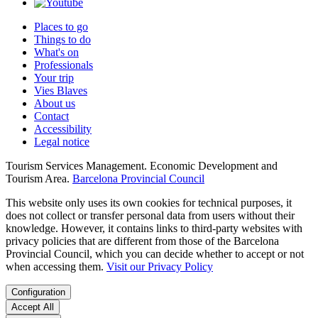
Places to go
Things to do
What's on
Professionals
Your trip
Vies Blaves
About us
Contact
Accessibility
Legal notice
Tourism Services Management. Economic Development and
Tourism Area.
Barcelona Provincial Council
This website only uses its own cookies for technical purposes, it
does not collect or transfer personal data from users without their
knowledge. However, it contains links to third-party websites with
privacy policies that are different from those of the Barcelona
Provincial Council, which you can decide whether to accept or not
when accessing them.
Visit our Privacy Policy
Configuration
Accept All