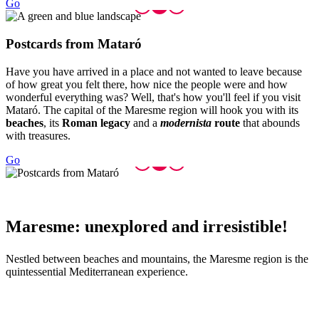
Go
Postcard
s from Mataró
Have you have arrived in a place and not wanted to leave because
of how great you felt there, how nice the people were and how
wonderful everything was? Well, that's how you'll feel if you visit
Mataró. The capital of the Maresme region will hook you with its
beaches
, its
Roman legacy
and a
modernista
route
that abounds
with treasures.
Go
Maresme:
unexplored and irresistible!
Nestled between beaches and mountains, the Maresme region is the
quintessential Mediterranean experience.