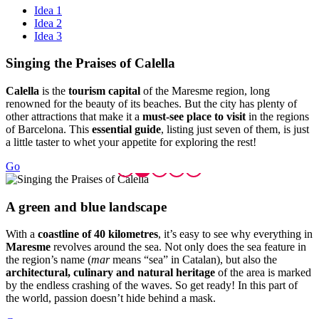
Idea 1
Idea 2
Idea 3
Singing
the Praises of Calella
Calella
is the
tourism capital
of the Maresme region, long
renowned for the beauty of its beaches. But the city has plenty of
other attractions that make it a
must-see place to visit
in the regions
of Barcelona. This
essential guide
, listing just seven of them, is just
a little taster to whet your appetite for exploring the rest!
Go
A green
and blue landscape
With a
coastline of 40 kilometres
, it’s easy to see why everything in
Maresme
revolves around the sea. Not only does the sea feature in
the region’s name (
mar
means “sea” in Catalan), but also the
architectural, culinary and natural heritage
of the area is marked
by the endless crashing of the waves. So get ready! In this part of
the world, passion doesn’t hide behind a mask.