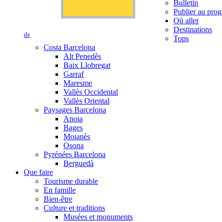
Bulletin
Publier au prog
Où aller
Destinations
de
Tops
Costa Barcelona
Alt Penedès
Baix Llobregat
Garraf
Maresme
Vallès Occidental
Vallès Oriental
Paysages Barcelona
Anoia
Bages
Moianès
Osona
Pyrénées Barcelona
Berguedà
Que faire
Tourisme durable
En famille
Bien-être
Culture et traditions
Musées et monuments