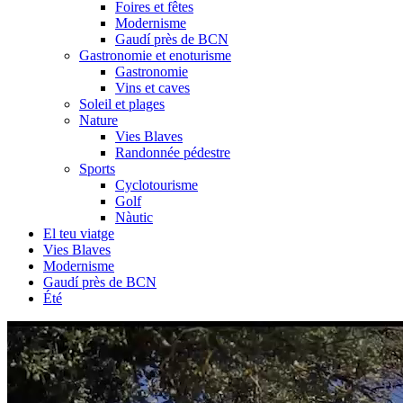
Foires et fêtes
Modernisme
Gaudí près de BCN
Gastronomie et enoturisme
Gastronomie
Vins et caves
Soleil et plages
Nature
Vies Blaves
Randonnée pédestre
Sports
Cyclotourisme
Golf
Nàutic
El teu viatge
Vies Blaves
Modernisme
Gaudí près de BCN
Été