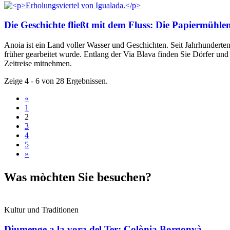
Die Geschichte fließt mit dem Fluss: Die Papiermühle
Anoia ist ein Land voller Wasser und Geschichten. Seit Jahrhunderte
früher gearbeitet wurde. Entlang der Via Blava finden Sie Dörfer und
Zeitreise mitnehmen.
Zeige 4 - 6 von 28 Ergebnissen.
«
1
2
3
4
5
»
Was mòch
ten Sie besuchen?
Kultur und Traditionen
Diumenge a la vora del Ter: Colònia Borgonyà