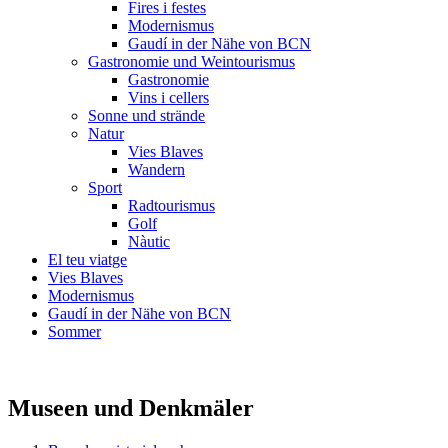
Fires i festes
Modernismus
Gaudí in der Nähe von BCN
Gastronomie und Weintourismus
Gastronomie
Vins i cellers
Sonne und strände
Natur
Vies Blaves
Wandern
Sport
Radtourismus
Golf
Nàutic
El teu viatge
Vies Blaves
Modernismus
Gaudí in der Nähe von BCN
Sommer
Museen und Denkmäler