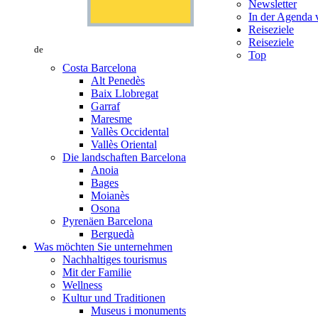
Newsletter
In der Agenda v
Reiseziele
Reiseziele
de
Top
Costa Barcelona
Alt Penedès
Baix Llobregat
Garraf
Maresme
Vallès Occidental
Vallès Oriental
Die landschaften Barcelona
Anoia
Bages
Moianès
Osona
Pyrenäen Barcelona
Berguedà
Was möchten Sie unternehmen
Nachhaltiges tourismus
Mit der Familie
Wellness
Kultur und Traditionen
Museus i monuments