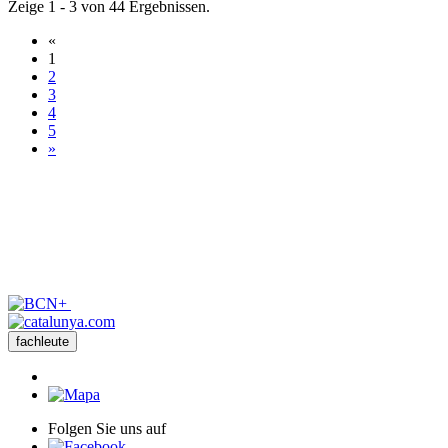
Zeige 1 - 3 von 44 Ergebnissen.
«
1
2
3
4
5
»
fachleute
Folgen Sie uns auf