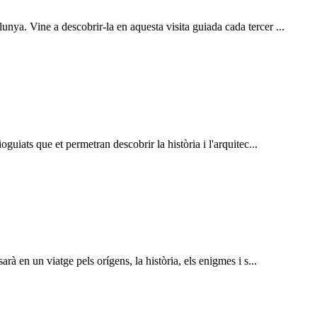
ya. Vine a descobrir-la en aquesta visita guiada cada tercer ...
guiats que et permetran descobrir la història i l'arquitec...
rà en un viatge pels orígens, la història, els enigmes i s...