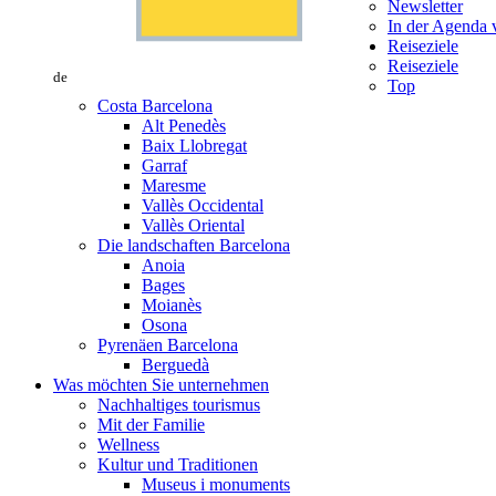
Newsletter
In der Agenda v
Reiseziele
Reiseziele
de
Top
Costa Barcelona
Alt Penedès
Baix Llobregat
Garraf
Maresme
Vallès Occidental
Vallès Oriental
Die landschaften Barcelona
Anoia
Bages
Moianès
Osona
Pyrenäen Barcelona
Berguedà
Was möchten Sie unternehmen
Nachhaltiges tourismus
Mit der Familie
Wellness
Kultur und Traditionen
Museus i monuments