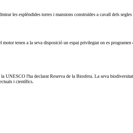
rar les esplèndides torres i mansions construïdes a cavall dels segle
del motor tenen a la seva disposició un espai privilegiat on es programe
la UNESCO l'ha declarat Reserva de la Biosfera. La seva biodiversitat ex
ctuals i científics.