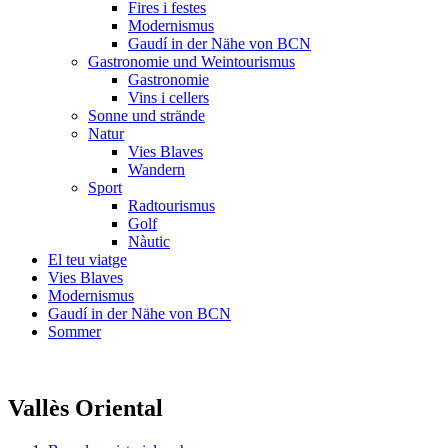
Fires i festes
Modernismus
Gaudí in der Nähe von BCN
Gastronomie und Weintourismus
Gastronomie
Vins i cellers
Sonne und strände
Natur
Vies Blaves
Wandern
Sport
Radtourismus
Golf
Nàutic
El teu viatge
Vies Blaves
Modernismus
Gaudí in der Nähe von BCN
Sommer
Vallès Oriental