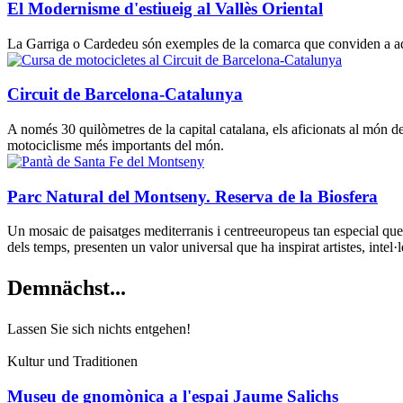
El Modernisme d'estiueig al Vallès Oriental
La Garriga o Cardedeu són exemples de la comarca que conviden a admi
Circuit de Barcelona-Catalunya
A només 30 quilòmetres de la capital catalana, els aficionats al món 
motociclisme més importants del món.
Parc Natural del Montseny. Reserva de la Biosfera
Un mosaic de paisatges mediterranis i centreeuropeus tan especial que 
dels temps, presenten un valor universal que ha inspirat artistes, intel·le
Demnächs
t...
Lassen Sie sich nichts entgehen!
Kultur und Traditionen
Museu de gnomònica a l'espai Jaume Salichs