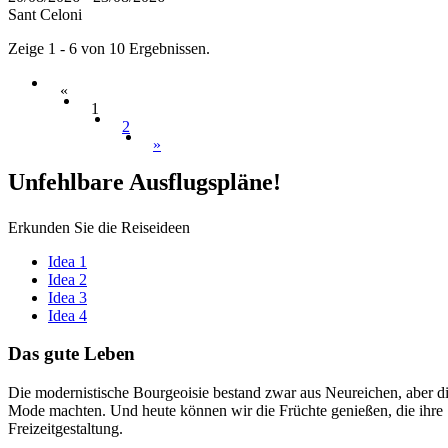
Sant Celoni
Zeige 1 - 6 von 10 Ergebnissen.
«
1
2
»
Unfehlba
re Ausflugspläne!
Erkunden Sie die Reiseideen
Idea 1
Idea 2
Idea 3
Idea 4
Das gute
Leben
Die modernistische Bourgeoisie bestand zwar aus Neureichen, aber die
Mode machten. Und heute können wir die Früchte genießen, die ihre 
Freizeitgestaltung.