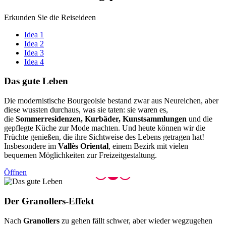
Erkunden Sie die Reiseideen
Idea 1
Idea 2
Idea 3
Idea 4
Das gute
Leben
Die modernistische Bourgeoisie bestand zwar aus Neureichen, aber
diese wussten durchaus, was sie taten: sie waren es,
die
Sommerresidenzen, Kurbäder, Kunstsammlungen
und die
gepflegte Küche zur Mode machten. Und heute können wir die
Früchte genießen, die ihre Sichtweise des Lebens getragen hat!
Insbesondere im
Vallès Oriental
, einem Bezirk mit vielen
bequemen Möglichkeiten zur Freizeitgestaltung.
Öffnen
Der Gran
ollers-Effekt
Nach
Granollers
zu gehen fällt schwer, aber wieder wegzugehen