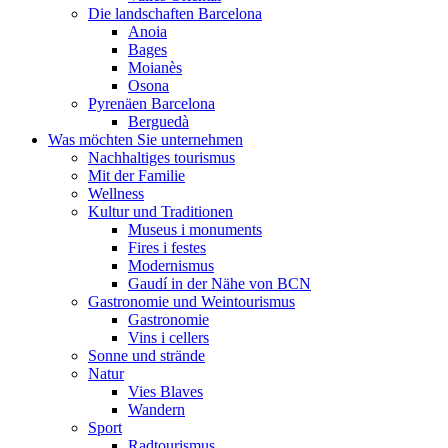
Die landschaften Barcelona
Anoia
Bages
Moianès
Osona
Pyrenäen Barcelona
Berguedà
Was möchten Sie unternehmen
Nachhaltiges tourismus
Mit der Familie
Wellness
Kultur und Traditionen
Museus i monuments
Fires i festes
Modernismus
Gaudí in der Nähe von BCN
Gastronomie und Weintourismus
Gastronomie
Vins i cellers
Sonne und strände
Natur
Vies Blaves
Wandern
Sport
Radtourismus