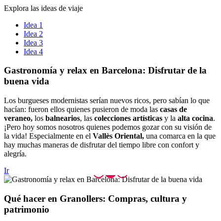
Explora las ideas de viaje
Idea 1
Idea 2
Idea 3
Idea 4
Gastrono
mía y relax en Barcelona: Disfrutar de la
buena vida
Los burgueses modernistas serían nuevos ricos, pero sabían lo que
hacían: fueron ellos quienes pusieron de moda las
casas de
veraneo,
los
balnearios
, las
colecciones artísticas
y la
alta cocina
.
¡Pero hoy somos nosotros quienes podemos gozar con su visión de
la vida! Especialmente en el
Vallès Oriental,
una comarca en la que
hay muchas maneras de disfrutar del tiempo libre con confort y
alegría.
Ir
Qué hace
r en Granollers: Compras, cultura y
patrimonio