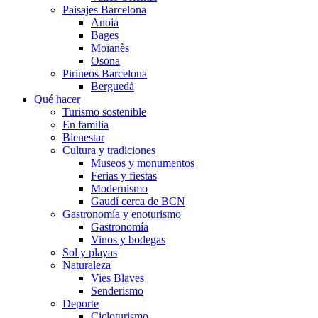
Paisajes Barcelona
Anoia
Bages
Moianès
Osona
Pirineos Barcelona
Berguedà
Qué hacer
Turismo sostenible
En familia
Bienestar
Cultura y tradiciones
Museos y monumentos
Ferias y fiestas
Modernismo
Gaudí cerca de BCN
Gastronomía y enoturismo
Gastronomía
Vinos y bodegas
Sol y playas
Naturaleza
Vies Blaves
Senderismo
Deporte
Cicloturismo