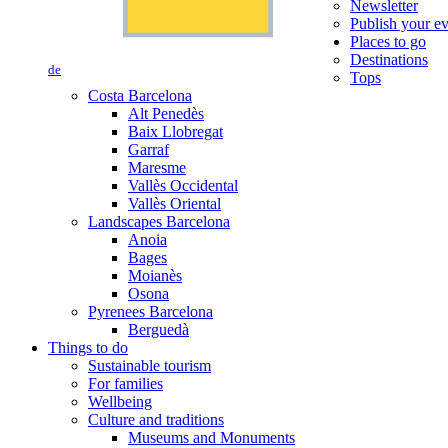
Newsletter
Publish your e
Places to go
Destinations
de
Tops
Costa Barcelona
Alt Penedès
Baix Llobregat
Garraf
Maresme
Vallès Occidental
Vallès Oriental
Landscapes Barcelona
Anoia
Bages
Moianès
Osona
Pyrenees Barcelona
Berguedà
Things to do
Sustainable tourism
For families
Wellbeing
Culture and traditions
Museums and Monuments