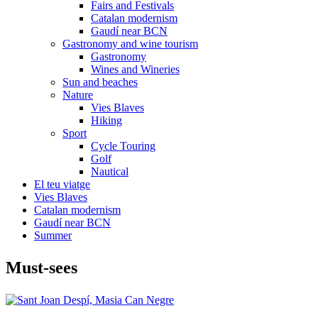
Fairs and Festivals
Catalan modernism
Gaudí near BCN
Gastronomy and wine tourism
Gastronomy
Wines and Wineries
Sun and beaches
Nature
Vies Blaves
Hiking
Sport
Cycle Touring
Golf
Nautical
El teu viatge
Vies Blaves
Catalan modernism
Gaudí near BCN
Summer
Must-see
s