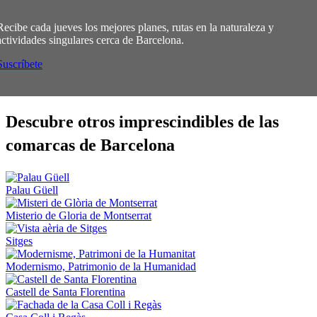
Recibe cada jueves los mejores planes, rutas en la naturaleza y
actividades singulares cerca de Barcelona.
Suscríbete
Descubre
otros imprescindibles de las
comarcas de Barcelona
Palau Güell
Misterio de Gloria de Montserrat
Sitges
Modernismo, Patrimonio de la Humanidad
Castell de Santa Florentina