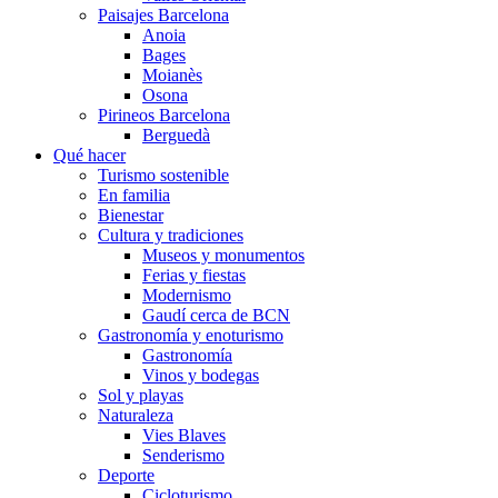
Paisajes Barcelona
Anoia
Bages
Moianès
Osona
Pirineos Barcelona
Berguedà
Qué hacer
Turismo sostenible
En familia
Bienestar
Cultura y tradiciones
Museos y monumentos
Ferias y fiestas
Modernismo
Gaudí cerca de BCN
Gastronomía y enoturismo
Gastronomía
Vinos y bodegas
Sol y playas
Naturaleza
Vies Blaves
Senderismo
Deporte
Cicloturismo