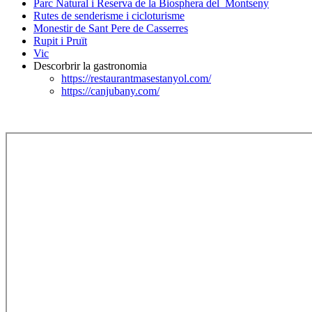
Parc Natural i Reserva de la Biosphera del Montseny
Rutes de senderisme i cicloturisme
Monestir de Sant Pere de Casserres
Rupit i Pruït
Vic
Descorbrir la gastronomia
https://restaurantmasestanyol.com/
https://canjubany.com/