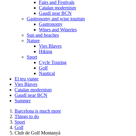
Fairs and Festivals
Catalan modernism
Gaudí near BCN
Gastronomy and wine tourism
Gastronomy
Wines and Wineries
Sun and beaches
Nature
Vies Blaves
Hiking
Sport
Cycle Touring
Golf
Nautical
El teu viatge
Vies Blaves
Catalan modernism
Gaudí near BCN
Summer
Barcelona is much more
Things to do
Sport
Golf
Club de Golf Montanyà