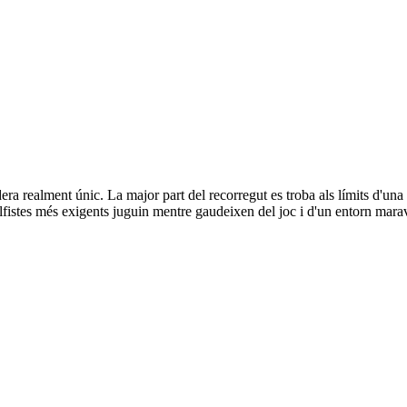
Club de Golf Montanyà
Club de Golf Montanyà
ra realment únic. La major part del recorregut es troba als límits d'una
lfistes més exigents juguin mentre gaudeixen del joc i d'un entorn mara