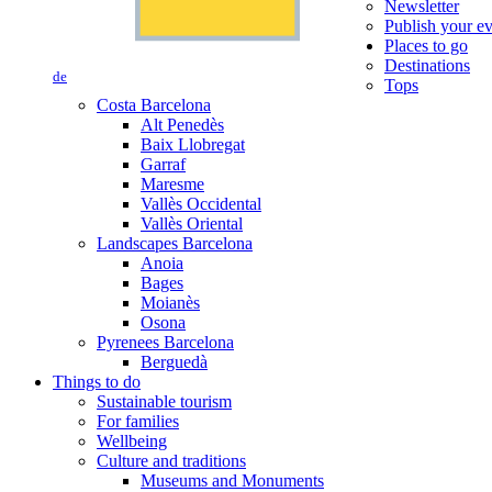
Newsletter
Publish your e
Places to go
Destinations
de
Tops
Costa Barcelona
Alt Penedès
Baix Llobregat
Garraf
Maresme
Vallès Occidental
Vallès Oriental
Landscapes Barcelona
Anoia
Bages
Moianès
Osona
Pyrenees Barcelona
Berguedà
Things to do
Sustainable tourism
For families
Wellbeing
Culture and traditions
Museums and Monuments