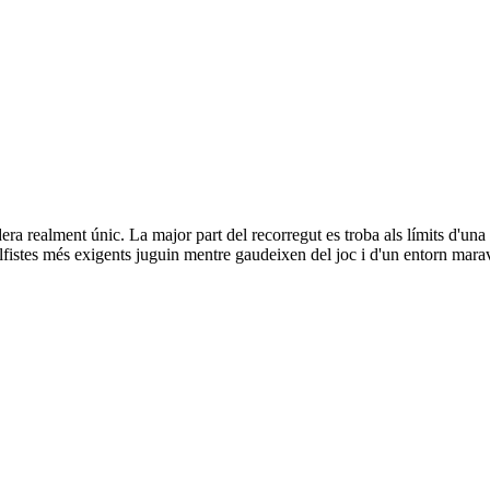
Club de Golf Montanyà
Club de Golf Montanyà
ra realment únic. La major part del recorregut es troba als límits d'una
lfistes més exigents juguin mentre gaudeixen del joc i d'un entorn mara