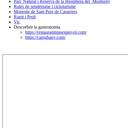
Parc Natural i Reserva de la Biosphera del Montseny
Rutes de senderisme i cicloturisme
Monestir de Sant Pere de Casserres
Rupit i Pruït
Vic
Descorbrir la gastronomia
https://restaurantmasestanyol.com/
https://canjubany.com/