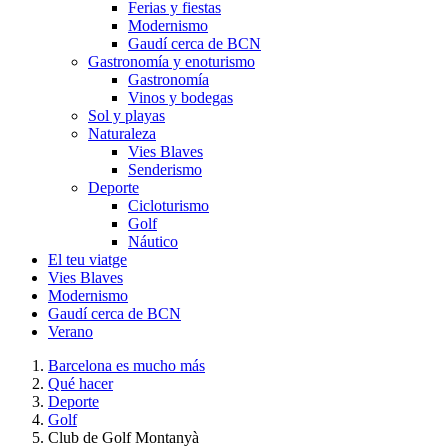
Ferias y fiestas
Modernismo
Gaudí cerca de BCN
Gastronomía y enoturismo
Gastronomía
Vinos y bodegas
Sol y playas
Naturaleza
Vies Blaves
Senderismo
Deporte
Cicloturismo
Golf
Náutico
El teu viatge
Vies Blaves
Modernismo
Gaudí cerca de BCN
Verano
Barcelona es mucho más
Qué hacer
Deporte
Golf
Club de Golf Montanyà