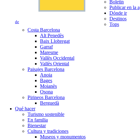
Boletín
Publicar en la 
Dónde ir
Destinos
de
Tops
Costa Barcelona
Alt Penedès
Baix Llobregat
Garraf
Maresme
Vallès Occidental
Vallès Oriental
Paisajes Barcelona
Anoia
Bages
Moianès
Osona
Pirineos Barcelona
Berguedà
Qué hacer
Turismo sostenible
En familia
Bienestar
Cultura y tradiciones
Museos y monumentos