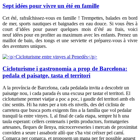
Sept idées pour vivre un été en famille
Cet été, rafraîchissez-vous en famille ! Trempettes, balades en bord
de mer, sports nautiques et baignades en eau douce. Si vous êtes à
court d’idées pour passer quelques mois d’été au frais, voici
neuf idées pour en profiter au maximum avec les enfants. Prenez un
maillot de bain, des tongs et une serviette et préparez-vous à vivre
des aventures uniques.
Cicloturisme i gastronomia a prop de Barcelona:
pedala el paisatge, tasta el territori
A la província de Barcelona, cada pedalada invita a descobrir un
paisatge nou, i cada parada és una excusa per tastar el territori. El
cicloturisme permet viatjar a poc a poc, i gaudir del territori amb els
cinc sentits. Hi ha rutes per a tots els nivells, des del ciclista de
carretera que busca ports exigents fins a la família que vol pedalar
tranquil·la entre vinyes. I, al final de cada etapa, sempre hi h una
taula esperant: cellers centenaris i petits productors, formatgeries
artesanes, fleques de llenya, microcerveseries i mercats de proximitat
conviden a seure i assaborir allò que s'ha vist créixer pel camí.
Comarca per comarca, et proposem un mapa per fer possible aquest