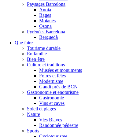
Paysages Barcelona
Anoia
Bages
Moianès
Osona
Pyrénées Barcelona
Berguedà
Que faire
Tourisme durable
En famille
Bien-être
Culture et traditions
Musées et monuments
Foires et fêtes
Modernisme
Gaudí près de BCN
Gastronomie et enoturisme
Gastronomie
Vins et caves
Soleil et plages
Nature
Vies Blaves
Randonnée pédestre
Sports
Cyclotourisme