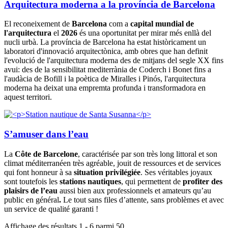
Arquitectura moderna a la província de Barcelona
El reconeixement de
Barcelona
com a
capital mundial de
l'arquitectura
el
2026
és una oportunitat per mirar més enllà del
nucli urbà. La província de Barcelona ha estat històricament un
laboratori d'innovació arquitectònica, amb obres que han definit
l'evolució de l'arquitectura moderna des de mitjans del segle XX fins
avui: des de la sensibilitat mediterrània de Coderch i Bonet fins a
l'audàcia de Bofill i la poètica de Miralles i Pinós, l'arquitectura
moderna ha deixat una empremta profunda i transformadora en
aquest territori.
S’amuser dans l’eau
La
Côte de Barcelone
, caractérisée par son très long littoral et son
climat méditerranéen très agréable, jouit de ressources et de services
qui font honneur à sa
situation privilégiée
. Ses véritables joyaux
sont toutefois les
stations nautiques
, qui permettent de
profiter des
plaisirs de l’eau
aussi bien aux professionnels et amateurs qu’au
public en général
.
Le tout sans files d’attente, sans problèmes et avec
un service de qualité garanti !
Affichage des résultats 1 - 6 parmi 50.