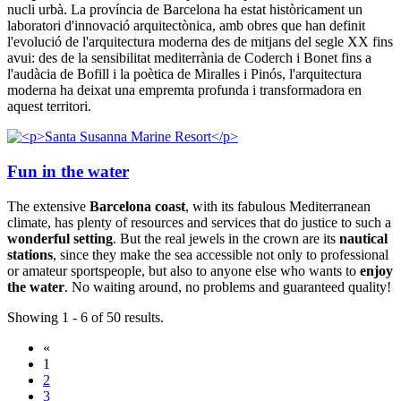
nucli urbà. La província de Barcelona ha estat històricament un
laboratori d'innovació arquitectònica, amb obres que han definit
l'evolució de l'arquitectura moderna des de mitjans del segle XX fins
avui: des de la sensibilitat mediterrània de Coderch i Bonet fins a
l'audàcia de Bofill i la poètica de Miralles i Pinós, l'arquitectura
moderna ha deixat una empremta profunda i transformadora en
aquest territori.
Fun in the water
The extensive
Barcelona coast
, with its fabulous Mediterranean
climate, has plenty of resources and services that do justice to such a
wonderful setting
. But the real jewels in the crown are its
nautical
stations
, since they make the sea accessible not only to professional
or amateur sportspeople, but also to anyone else who wants to
enjoy
the water
. No waiting around, no problems and guaranteed quality!
Showing 1 - 6 of 50 results.
«
1
2
3