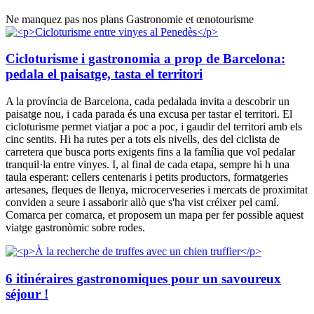
Ne manquez pas nos plans Gastronomie et œnotourisme
Cicloturisme i gastronomia a prop de Barcelona:
pedala el paisatge, tasta el territori
A la província de Barcelona, cada pedalada invita a descobrir un
paisatge nou, i cada parada és una excusa per tastar el territori. El
cicloturisme permet viatjar a poc a poc, i gaudir del territori amb els
cinc sentits. Hi ha rutes per a tots els nivells, des del ciclista de
carretera que busca ports exigents fins a la família que vol pedalar
tranquil·la entre vinyes. I, al final de cada etapa, sempre hi h una
taula esperant: cellers centenaris i petits productors, formatgeries
artesanes, fleques de llenya, microcerveseries i mercats de proximitat
conviden a seure i assaborir allò que s'ha vist créixer pel camí.
Comarca per comarca, et proposem un mapa per fer possible aquest
viatge gastronòmic sobre rodes.
6 itinéraires gastronomiques pour un savoureux
séjour !