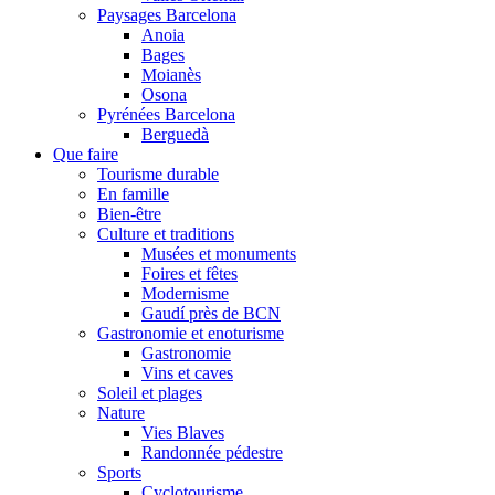
Paysages Barcelona
Anoia
Bages
Moianès
Osona
Pyrénées Barcelona
Berguedà
Que faire
Tourisme durable
En famille
Bien-être
Culture et traditions
Musées et monuments
Foires et fêtes
Modernisme
Gaudí près de BCN
Gastronomie et enoturisme
Gastronomie
Vins et caves
Soleil et plages
Nature
Vies Blaves
Randonnée pédestre
Sports
Cyclotourisme