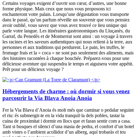
Certains voyages exigent d’ouvrir son cœur, d’autres, une bonne
forme physique. Mais ceux que nous vous proposons ici
enchanteront votre palais. Lorsqu’une dégustation vous transporte
dans le passé, qu’un parfum réveille un souvenir que vous pensiez
avoir oublié, vous savez que vous avez trouvé ce lieu unique qui
parle votre langue. Les itinéraires gastronomiques du Lluçanès, du
Garraf, du Penedès et de Montserrat sont ainsi : un voyage à travers
les racines et les saveurs authentiques qui nous relient à la terre, aux
personnes et aux traditions qui perdurent. Le pain, les truffes, le
fromage frais et la « coca » ne sont pas seulement des aliments, mais
des histoires racontées à chaque bouchée. Préparez-vous pour une
délicieuse aventure qui suspendra le temps et aiguisera votre appétit.
Prêt pour un délicieux voyage ?
Hébergements de charme : où dormir si vous venez
parcourir la Via Blava Anoia Anoia
Fer la Via Blava d’Anoia és molt més que caminar o pedalar seguint
el riu: és submergir-te en la vida tranquil·la dels pobles, tastar la
cuina de proximitat i dormir en llocs que et faran sentir com a casa.
Tant si busques el silenci d’una masia de pedra, el confort d’un hotel
amb vistes o l’ambient acollidor d’un alberg, aquí trobaràs el teu