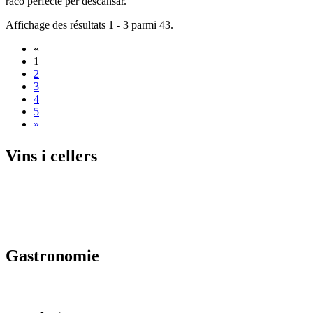
racó perfecte per descansar.
Affichage des résultats 1 - 3 parmi 43.
«
1
2
3
4
5
»
Vins i c
ellers
Gastrono
mie