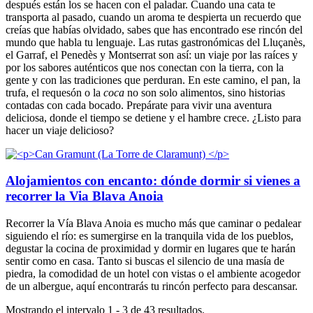
después están los se hacen con el paladar. Cuando una cata te
transporta al pasado, cuando un aroma te despierta un recuerdo que
creías que habías olvidado, sabes que has encontrado ese rincón del
mundo que habla tu lenguaje. Las rutas gastronómicas del Lluçanès,
el Garraf, el Penedès y Montserrat son así: un viaje por las raíces y
por los sabores auténticos que nos conectan con la tierra, con la
gente y con las tradiciones que perduran. En este camino, el pan, la
trufa, el requesón o la
coca
no son solo alimentos, sino historias
contadas con cada bocado. Prepárate para vivir una aventura
deliciosa, donde el tiempo se detiene y el hambre crece. ¿Listo para
hacer un viaje delicioso?
Alojamientos con encanto: dónde dormir si vienes a
recorrer la Via Blava Anoia
Recorrer la Vía Blava Anoia es mucho más que caminar o pedalear
siguiendo el río: es sumergirse en la tranquila vida de los pueblos,
degustar la cocina de proximidad y dormir en lugares que te harán
sentir como en casa. Tanto si buscas el silencio de una masía de
piedra, la comodidad de un hotel con vistas o el ambiente acogedor
de un albergue, aquí encontrarás tu rincón perfecto para descansar.
Mostrando el intervalo 1 - 3 de 43 resultados.