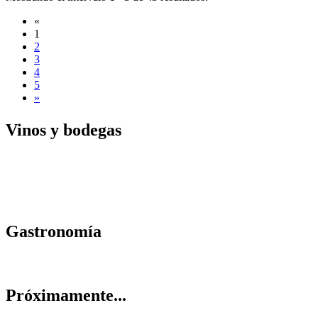
«
1
2
3
4
5
»
Vinos y
bodegas
Gastrono
mía
Próximam
ente...