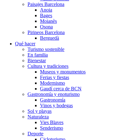
Paisajes Barcelona
Anoia
Bages
Moianès
Osona
Pirineos Barcelona
Berguedà
Qué hacer
Turismo sostenible
En familia
Bienestar
Cultura y tradiciones
Museos y monumentos
Ferias y fiestas
Modernismo
Gaudí cerca de BCN
Gastronomía y enoturismo
Gastronomía
Vinos y bodegas
Sol y playas
Naturaleza
Vies Blaves
Senderismo
Deporte
Cicloturismo