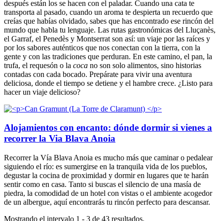
después están los se hacen con el paladar. Cuando una cata te
transporta al pasado, cuando un aroma te despierta un recuerdo que
creías que habías olvidado, sabes que has encontrado ese rincón del
mundo que habla tu lenguaje. Las rutas gastronómicas del Lluçanès,
el Garraf, el Penedès y Montserrat son así: un viaje por las raíces y
por los sabores auténticos que nos conectan con la tierra, con la
gente y con las tradiciones que perduran. En este camino, el pan, la
trufa, el requesón o la
coca
no son solo alimentos, sino historias
contadas con cada bocado. Prepárate para vivir una aventura
deliciosa, donde el tiempo se detiene y el hambre crece. ¿Listo para
hacer un viaje delicioso?
Alojamientos con encanto: dónde dormir si vienes a
recorrer la Via Blava Anoia
Recorrer la Vía Blava Anoia es mucho más que caminar o pedalear
siguiendo el río: es sumergirse en la tranquila vida de los pueblos,
degustar la cocina de proximidad y dormir en lugares que te harán
sentir como en casa. Tanto si buscas el silencio de una masía de
piedra, la comodidad de un hotel con vistas o el ambiente acogedor
de un albergue, aquí encontrarás tu rincón perfecto para descansar.
Mostrando el intervalo 1 - 3 de 43 resultados.