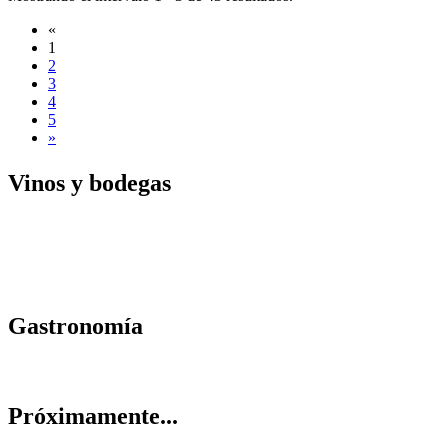
«
1
2
3
4
5
»
Vinos y
bodegas
Gastrono
mía
Próximam
ente...