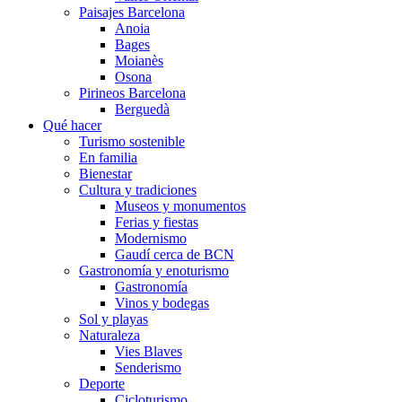
Paisajes Barcelona
Anoia
Bages
Moianès
Osona
Pirineos Barcelona
Berguedà
Qué hacer
Turismo sostenible
En familia
Bienestar
Cultura y tradiciones
Museos y monumentos
Ferias y fiestas
Modernismo
Gaudí cerca de BCN
Gastronomía y enoturismo
Gastronomía
Vinos y bodegas
Sol y playas
Naturaleza
Vies Blaves
Senderismo
Deporte
Cicloturismo