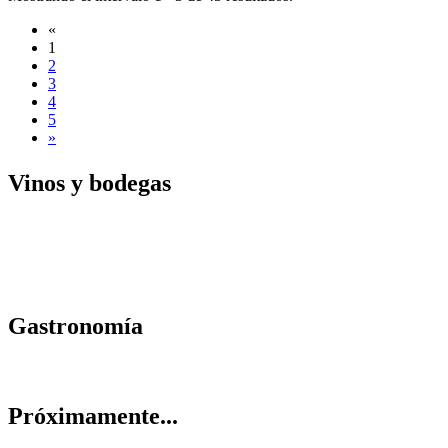
«
1
2
3
4
5
»
Vinos y
bodegas
Gastrono
mía
Próximam
ente...