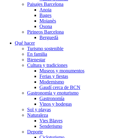
Paisajes Barcelona
Anoia
Bages
Moianès
Osona
Pirineos Barcelona
Berguedà
Qué hacer
Turismo sostenible
En familia
Bienestar
Cultura y tradiciones
Museos y monumentos
Ferias y fiestas
Modernismo
Gaudí cerca de BCN
Gastronomía y enoturismo
Gastronomía
Vinos y bodegas
Sol y playas
Naturaleza
Vies Blaves
Senderismo
Deporte
Cicloturismo