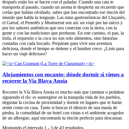
después están los se hacen con el paladar. Cuando una cata te
transporta al pasado, cuando un aroma te despierta un recuerdo que
creías que habías olvidado, sabes que has encontrado ese rincón del
mundo que habla tu lenguaje. Las rutas gastronómicas del Lluçanès,
el Garraf, el Penedès y Montserrat son así: un viaje por las raíces y
por los sabores auténticos que nos conectan con la tierra, con la
gente y con las tradiciones que perduran. En este camino, el pan, la
trufa, el requesón o la
coca
no son solo alimentos, sino historias
contadas con cada bocado. Prepárate para vivir una aventura
deliciosa, donde el tiempo se detiene y el hambre crece. ¿Listo para
hacer un viaje delicioso?
Alojamientos con encanto: dónde dormir si vienes a
recorrer la Via Blava Anoia
Recorrer la Vía Blava Anoia es mucho más que caminar o pedalear
siguiendo el río: es sumergirse en la tranquila vida de los pueblos,
degustar la cocina de proximidad y dormir en lugares que te harán
sentir como en casa. Tanto si buscas el silencio de una masía de
piedra, la comodidad de un hotel con vistas o el ambiente acogedor
de un albergue, aquí encontrarás tu rincón perfecto para descansar.
Mostrando el intervalo 1 - 3 de 43 resultados.