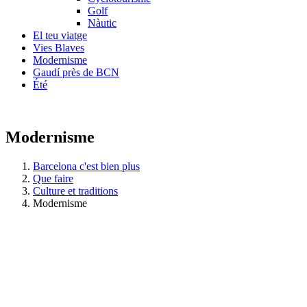
Golf
Nàutic
El teu viatge
Vies Blaves
Modernisme
Gaudí près de BCN
Été
Modernisme
Barcelona c'est bien plus
Que faire
Culture et traditions
Modernisme