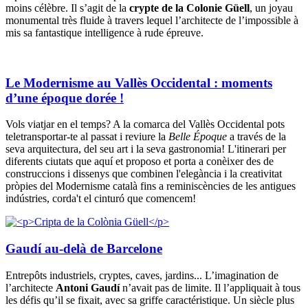
moins célèbre. Il s’agit de la
crypte de la Colonie Güell
, un joyau
monumental très fluide à travers lequel l’architecte de l’impossible à
mis sa fantastique intelligence à rude épreuve.
Le Modernisme au Vallès Occidental : moments
d’une époque dorée !
Vols viatjar en el temps? A la comarca del Vallès Occidental pots
teletransportar-te al passat i reviure la
Belle Époque
a través de la
seva arquitectura, del seu art i la seva gastronomia! L'itinerari per
diferents ciutats que aquí et proposo et porta a conèixer des de
construccions i dissenys que combinen l'elegància i la creativitat
pròpies del Modernisme català fins a reminiscències de les antigues
indústries, corda't el cinturó que comencem!
Gaudí au-delà de Barcelone
Entrepôts industriels, cryptes, caves, jardins... L’imagination de
l’architecte
Antoni Gaudí
n’avait pas de limite. Il l’appliquait à tous
les défis qu’il se fixait, avec sa griffe caractéristique. Un siècle plus