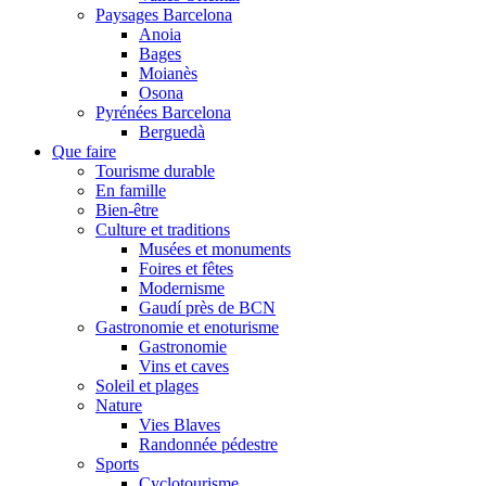
Paysages Barcelona
Anoia
Bages
Moianès
Osona
Pyrénées Barcelona
Berguedà
Que faire
Tourisme durable
En famille
Bien-être
Culture et traditions
Musées et monuments
Foires et fêtes
Modernisme
Gaudí près de BCN
Gastronomie et enoturisme
Gastronomie
Vins et caves
Soleil et plages
Nature
Vies Blaves
Randonnée pédestre
Sports
Cyclotourisme