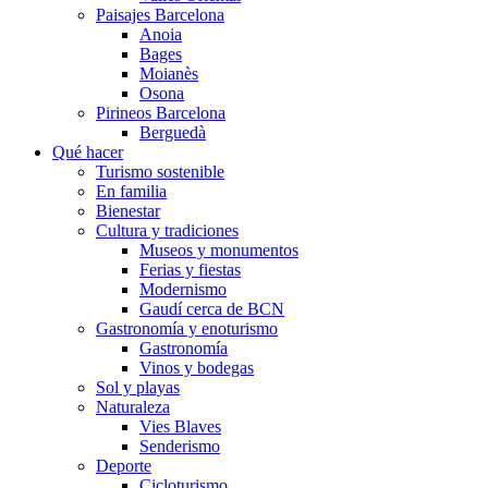
Paisajes Barcelona
Anoia
Bages
Moianès
Osona
Pirineos Barcelona
Berguedà
Qué hacer
Turismo sostenible
En familia
Bienestar
Cultura y tradiciones
Museos y monumentos
Ferias y fiestas
Modernismo
Gaudí cerca de BCN
Gastronomía y enoturismo
Gastronomía
Vinos y bodegas
Sol y playas
Naturaleza
Vies Blaves
Senderismo
Deporte
Cicloturismo