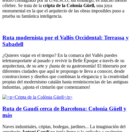
tesoro consagrado por la UNESCO, sin embargo, es mucho menos
célebre. Se trata de la
cripta de la Colonia Güell,
una joya
monumental en la que el arquitecto de las obras imposibles puso a
prueba su fantástica inteligencia.
Ruta modernista por el Vallès Occidental: Terrassa y
Sabadell
¿Quieres viajar en el tiempo? En la comarca del Vallés puedes
teletransportarte al pasado y revivir la Belle Époque a través de su
arquitectura, de su arte y ¡hasta de su gastronomía! El itinerario por
diferentes ciudades que aquí te propongo te lleva a conocer, desde
construcciones y diseños que combinan la elegancia y la creatividad
propias del modernismo catalán hasta reminiscencias de las antiguas
industrias, ¡ajusta el cinturón que comenzamos!
Ruta de Gaudí cerca de Barcelona: Colonia Güell y
más
Naves industriales, criptas, bodegas, jardines... La imaginación del
arquitecto
Antoni Gaudí
no tenía freno y la aplicaba a cualquier