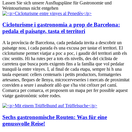
Lassen Sie sich unsere Ausflugspläne für Gastronomie und
Weintourismus nicht entgehen
Cicloturisme i gastronomia a prop de Barcelona:
pedala el paisatge, tasta el territori
A la província de Barcelona, cada pedalada invita a descobrir un
paisatge nou, i cada parada és una excusa per tastar el territori. El
cicloturisme permet viatjar a poc a poc, i gaudir del territori amb els
cinc sentits. Hi ha rutes per a tots els nivells, des del ciclista de
carretera que busca ports exigents fins a la família que vol pedalar
tranquil·la entre vinyes. I, al final de cada etapa, sempre hi h una
taula esperant: cellers centenaris i petits productors, formatgeries
artesanes, fleques de llenya, microcerveseries i mercats de proximitat
conviden a seure i assaborir allò que s'ha vist créixer pel camí.
Comarca per comarca, et proposem un mapa per fer possible aquest
viatge gastronòmic sobre rodes.
Sechs gastronomische Routen: Was für eine
genussvolle Reise!