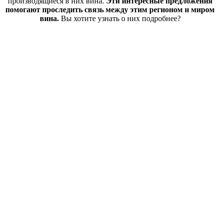
производящиеся в них вина.
Эти интересные предложения
помогают проследить связь между этим регионом и миром
вина.
Вы хотите узнать о них подробнее?