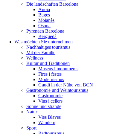
Die landschaften Barcelona
Anoia
Bages
Moianès
Osona
Pyrenäen Barcelona
Berguedà
Was möchten Sie unternehmen
Nachhaltiges tourismus
Mit der Familie
Wellness
Kultur und Traditionen
Museus i monuments
Fires i festes
Modernismus
Gaudí in der Nähe von BCN
Gastronomie und Weintourismus
Gastronomie
Vins i cellers
Sonne und strände
Natur
Vies Blaves
Wandern
Sport
Radtourismus