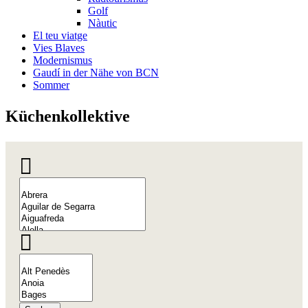
Golf
Nàutic
El teu viatge
Vies Blaves
Modernismus
Gaudí in der Nähe von BCN
Sommer
Küchenko
llektive