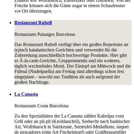
Zutaten wie Wolfsbarsch, Edelreizker oder Garnelen. Von der
Frische können sich die Gäste sogar in einem Schaufenster
vor Ort überzeugen.
Restaurant Rubell
Restaurants
Paisatges Barcelona
Das Restaurant Rubell verfügt über ein großes Repertoire an
typisch katalanischen Gerichten und verwendet für die
Zubereitung ausschließlich hochwertige Produkte. Hier gibt
es À-la-carte-Gerichte, Gruppenmenüs und ein weiteres,
täglich wechselndes Menü. Der Eintopf am Mittwoch und die
Fideuá (Nudelpaella) am Freitag sind allerdings schon fest
eingeplant – sowohl aus Tradition als auch aufgrund der
großen Nachfrage.
La Canasta
Restaurants
Costa Barcelona
Zu den Spezialitäten der La Canasta zählen Kabeljau vom
Grill oder an pil-pil (Knoblauchöl), Seehecht nach baskischer
Art, Wolfsbarsch in Salzkruste, Seeteufel-Medaillons, suquet
de pescadores (eine Art Fischeintopf) oder Goldbrassenfilet