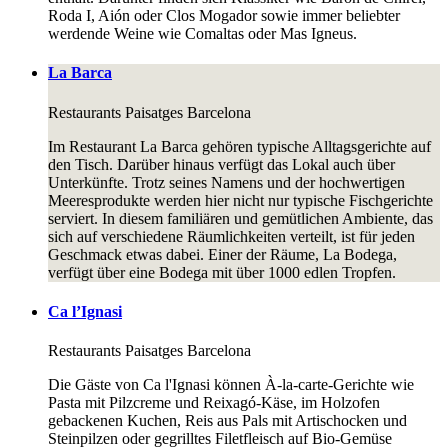
Roda I, Aión oder Clos Mogador sowie immer beliebter
werdende Weine wie Comaltas oder Mas Igneus.
La Barca
Restaurants
Paisatges Barcelona
Im Restaurant La Barca gehören typische Alltagsgerichte auf
den Tisch. Darüber hinaus verfügt das Lokal auch über
Unterkünfte. Trotz seines Namens und der hochwertigen
Meeresprodukte werden hier nicht nur typische Fischgerichte
serviert. In diesem familiären und gemütlichen Ambiente, das
sich auf verschiedene Räumlichkeiten verteilt, ist für jeden
Geschmack etwas dabei. Einer der Räume, La Bodega,
verfügt über eine Bodega mit über 1000 edlen Tropfen.
Ca l’Ignasi
Restaurants
Paisatges Barcelona
Die Gäste von Ca l'Ignasi können À-la-carte-Gerichte wie
Pasta mit Pilzcreme und Reixagó-Käse, im Holzofen
gebackenen Kuchen, Reis aus Pals mit Artischocken und
Steinpilzen oder gegrilltes Filetfleisch auf Bio-Gemüse