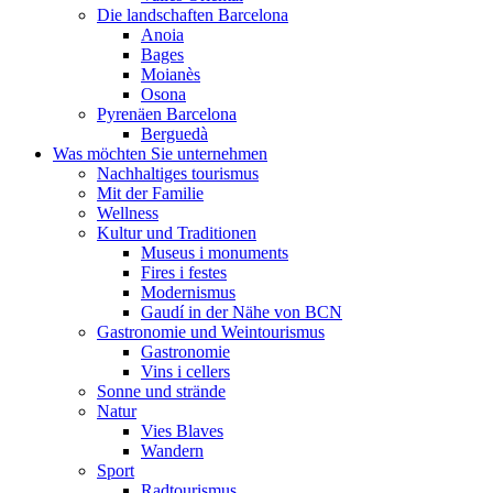
Die landschaften Barcelona
Anoia
Bages
Moianès
Osona
Pyrenäen Barcelona
Berguedà
Was möchten Sie unternehmen
Nachhaltiges tourismus
Mit der Familie
Wellness
Kultur und Traditionen
Museus i monuments
Fires i festes
Modernismus
Gaudí in der Nähe von BCN
Gastronomie und Weintourismus
Gastronomie
Vins i cellers
Sonne und strände
Natur
Vies Blaves
Wandern
Sport
Radtourismus