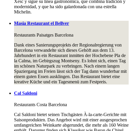
Xesc y sigue su línea gastronómica, que combina tradición y
modernidad, y que ha sido galardonada con una estrella
Michelin.
Masia Restaurant el Bellver
Restaurants
Paisatges Barcelona
Dank eines Sanierungsprojekts der Regionalregierung von
Barcelona verwandelte sich dieses Gehöft aus dem 13.
Jahrhundert in ein Restaurant inmitten der Hochebene Pla de
la Calma, im Gebirgszug Montseny. Es lohnt sich, einen Tag
im schönen Naturpark zu verbringen. Nach einem langen
Spaziergang im Freien lässt sich der Tag dann wunderbar mit
einem guten Essen ausklingen. Das Restaurant bietet eine
kreative Küche und ein Tagesmenü zum Festpreis.
Cal Saldoni
Restaurants
Costa Barcelona
Cal Saldoni bietet seinen Tischgästen À-la-carte-Gerichte mit
Saisonprodukten. Das Angebot wird mit einer ausgesprochen
umfangreichen Weinkarte abgerundet, die mehr als 160 Weine
enthält. Darunter finden sich Klassiker wie Baron de Chirel,