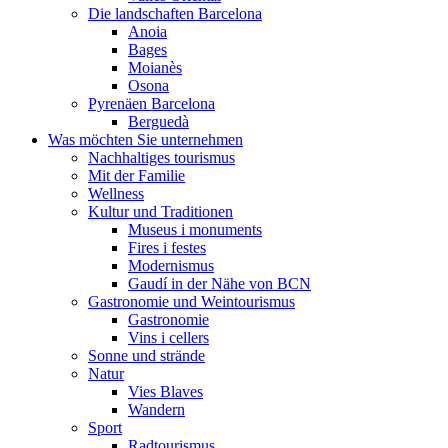
Die landschaften Barcelona
Anoia
Bages
Moianès
Osona
Pyrenäen Barcelona
Berguedà
Was möchten Sie unternehmen
Nachhaltiges tourismus
Mit der Familie
Wellness
Kultur und Traditionen
Museus i monuments
Fires i festes
Modernismus
Gaudí in der Nähe von BCN
Gastronomie und Weintourismus
Gastronomie
Vins i cellers
Sonne und strände
Natur
Vies Blaves
Wandern
Sport
Radtourismus