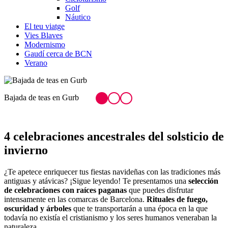
Golf
Náutico
El teu viatge
Vies Blaves
Modernismo
Gaudí cerca de BCN
Verano
Bajada de teas en Gurb
E
4 celebraciones a
ncestrales del solsticio de
invierno
¿Te apetece enriquecer tus fiestas navideñas con las tradiciones más
antiguas y atávicas? ¡Sigue leyendo! Te presentamos una
selección
de celebraciones con raíces paganas
que puedes disfrutar
intensamente en las comarcas de Barcelona.
Rituales de fuego,
oscuridad y árboles
que te transportarán a una época en la que
todavía no existía el cristianismo y los seres humanos veneraban la
naturaleza.