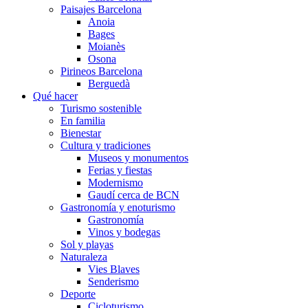
Paisajes Barcelona
Anoia
Bages
Moianès
Osona
Pirineos Barcelona
Berguedà
Qué hacer
Turismo sostenible
En familia
Bienestar
Cultura y tradiciones
Museos y monumentos
Ferias y fiestas
Modernismo
Gaudí cerca de BCN
Gastronomía y enoturismo
Gastronomía
Vinos y bodegas
Sol y playas
Naturaleza
Vies Blaves
Senderismo
Deporte
Cicloturismo