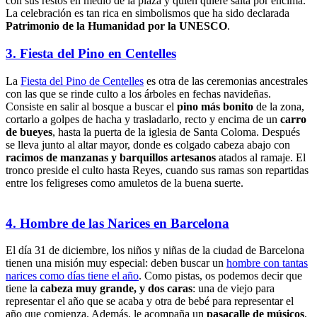
con sus restos en medio de la plaza y quien quiere salta por encima.
La celebración es tan rica en simbolismos que ha sido declarada
Patrimonio de la Humanidad por la UNESCO
.
3. Fiesta del Pino en Centelles
La
Fiesta del Pino de Centelles
es otra de las ceremonias ancestrales
con las que se rinde culto a los árboles en fechas navideñas.
Consiste en salir al bosque a buscar el
pino más bonito
de la zona,
cortarlo a golpes de hacha y trasladarlo, recto y encima de un
carro
de bueyes
, hasta la puerta de la iglesia de Santa Coloma. Después
se lleva junto al altar mayor, donde es colgado cabeza abajo con
racimos de manzanas y barquillos artesanos
atados al ramaje. El
tronco preside el culto hasta Reyes, cuando sus ramas son repartidas
entre los feligreses como amuletos de la buena suerte.
4. Hombre de las Narices en Barcelona
El día 31 de diciembre, los niños y niñas de la ciudad de Barcelona
tienen una misión muy especial: deben buscar un
hombre con tantas
narices como días tiene el año
. Como pistas, os podemos decir que
tiene la
cabeza muy grande, y dos caras
: una de viejo para
representar el año que se acaba y otra de bebé para representar el
año que comienza. Además, le acompaña un
pasacalle de músicos
,