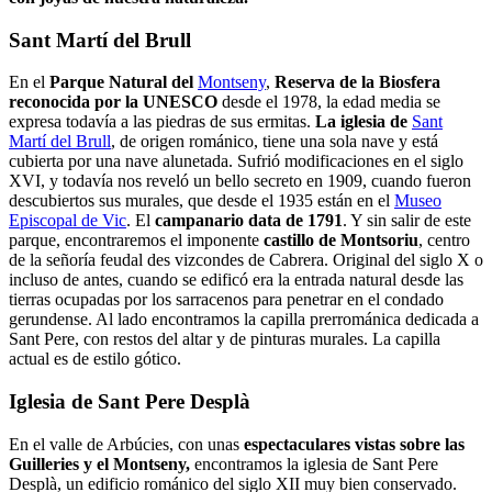
Sant Martí del Brull
En el
Parque Natural del
Montseny
,
Reserva de la Biosfera
reconocida por la UNESCO
desde el 1978, la edad media se
expresa todavía a las piedras de sus ermitas.
La iglesia de
Sant
Martí del Brull
, de origen románico, tiene una sola nave y está
cubierta por una nave alunetada. Sufrió modificaciones en el siglo
XVI, y todavía nos reveló un bello secreto en 1909, cuando fueron
descubiertos sus murales, que desde el 1935 están en el
Museo
Episcopal de Vic
. El
campanario data de 1791
. Y sin salir de este
parque, encontraremos el imponente
castillo de Montsoriu
, centro
de la señoría feudal des vizcondes de Cabrera. Original del siglo X o
incluso de antes, cuando se edificó era la entrada natural desde las
tierras ocupadas por los sarracenos para penetrar en el condado
gerundense. Al lado encontramos la capilla prerrománica dedicada a
Sant Pere, con restos del altar y de pinturas murales. La capilla
actual es de estilo gótico.
Iglesia de Sant Pere Desplà
En el valle de Arbúcies, con unas
espectaculares vistas sobre las
Guilleries y el Montseny,
encontramos la iglesia de Sant Pere
Desplà, un edificio románico del siglo XII muy bien conservado.