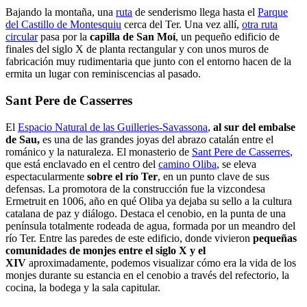
Bajando la montaña, una
ruta
de senderismo llega hasta el
Parque
del Castillo de Montesquiu
cerca del Ter. Una vez allí,
otra ruta
circular
pasa por la
capilla de San Moí
, un pequeño edificio de
finales del siglo X de planta rectangular y con unos muros de
fabricación muy rudimentaria que junto con el entorno hacen de la
ermita un lugar con reminiscencias al pasado.
Sant Pere de Casserres
El
Espacio Natural de las Guilleries-Savassona
,
al sur del embalse
de Sau,
es una de las grandes joyas del abrazo catalán entre el
románico y la naturaleza. El monasterio de
Sant Pere de Casserres
,
que está enclavado en el centro del
camino Oliba
, se eleva
espectacularmente
sobre el río Ter
, en un punto clave de sus
defensas. La promotora de la construcción fue la vizcondesa
Ermetruit en 1006, año en qué Oliba ya dejaba su sello a la cultura
catalana de paz y diálogo. Destaca el cenobio, en la punta de una
península totalmente rodeada de agua, formada por un meandro del
río Ter. Entre las paredes de este edificio, donde vivieron
pequeñas
comunidades de monjes entre el siglo X y el
XIV
aproximadamente, podemos visualizar cómo era la vida de los
monjes durante su estancia en el cenobio a través del refectorio, la
cocina, la bodega y la sala capitular.