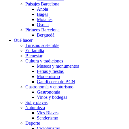
Paisajes Barcelona
Anoia
Bages
Moianès
Osona
Pirineos Barcelona
Berguedà
Qué hacer
Turismo sostenible
En familia
Bienestar
Cultura y tradiciones
Museos y monumentos
Ferias y fiestas
Modernismo
Gaudí cerca de BCN
Gastronomía y enoturismo
Gastronomía
Vinos y bodegas
Sol y playas
Naturaleza
Vies Blaves
Senderismo
Deporte
Cicloturismo