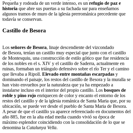
Pequeña y rodeada de un verde intenso, es un
refugio de paz e
historia
que abre sus puertas a su fachada sur para enseñarnos
algunos tramos de muro de la iglesia prerrománica precedente que
todavía se conservan.
Castillo de Besora
Los
señores de Besora
, linaje descendiente del vizcondado
de Besora, tenían un castillo muy especial que junto con el castillo
de Montesquiu, una construcción de estilo gótico que fue residencia
de los nobles en el s. XIV y el castillo de Saderra, actualmente en
ruinas, formaban un triángulo defensivo sobre el río Ter y el camino
que llevaba a Ripoll.
Elevado entre montañas escarpadas
y
dominando el paisaje, los restos del castillo de Besora y la muralla se
han visto envueltos por la naturaleza que ya ha empezado a
instalarse incluso en el interior del propio castillo. Los
bosques de
roble y pino rojo
enriquecen de color y encanto el entorno de los
restos del castillo y de la iglesia románica de Santa Maria que, por su
ubicación, se puede ver desde el pueblo de Santa Maria de Besora.
A pesar de que el castillo ya aparece referenciado en documentos del
año 885, fue en la alta edad media cuando vivió su época de
máximo esplendor coincidiendo con la consolidación de lo que se
denomina la
Catalunya Vella
.