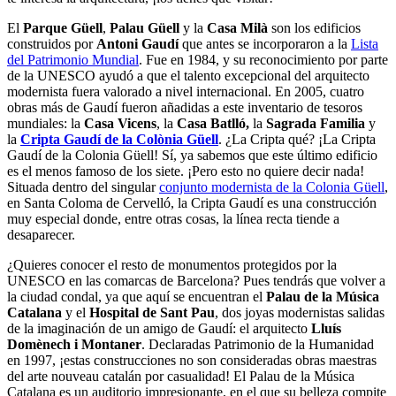
El
Parque Güell
,
Palau Güell
y la
Casa Milà
son los edificios
construidos por
Antoni Gaudí
que antes se incorporaron a la
Lista
del Patrimonio Mundial
. Fue en 1984, y su reconocimiento por parte
de la UNESCO ayudó a que el talento excepcional del arquitecto
modernista fuera valorado a nivel internacional. En 2005, cuatro
obras más de Gaudí fueron añadidas a este inventario de tesoros
mundiales: la
Casa Vicens
, la
Casa Batlló,
la
Sagrada Familia
y
la
Cripta Gaudí de la Colònia Güell
. ¿La Cripta qué? ¡La Cripta
Gaudí de la Colonia Güell! Sí, ya sabemos que este último edificio
es el menos famoso de los siete. ¡Pero esto no quiere decir nada!
Situada dentro del singular
conjunto modernista de la Colonia Güell
,
en Santa Coloma de Cervelló, la Cripta Gaudí es una construcción
muy especial donde, entre otras cosas, la línea recta tiende a
desaparecer.
¿Quieres conocer el resto de monumentos protegidos por la
UNESCO en las comarcas de Barcelona? Pues tendrás que volver a
la ciudad condal, ya que aquí se encuentran el
Palau de la Música
Catalana
y el
Hospital de Sant Pau
, dos joyas modernistas salidas
de la imaginación de un amigo de Gaudí: el arquitecto
Lluís
Domènech i Montaner
. Declaradas Patrimonio de la Humanidad
en 1997, ¡estas construcciones no son consideradas obras maestras
del arte nouveau catalán por casualidad! El Palau de la Música
Catalana es un auditorio impresionante, en el que su belleza compite