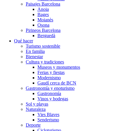
Paisajes Barcelona
Anoia
Bages
Moianès
Osona
Pirineos Barcelona
Berguedà
Qué hacer
Turismo sostenible
En familia
Bienestar
Cultura y tradiciones
Museos y monumentos
Ferias y fiestas
Modernismo
Gaudí cerca de BCN
Gastronomía y enoturismo
Gastronomía
Vinos y bodegas
Sol y playas
Naturaleza
Vies Blaves
Senderismo
Deporte
Cicloturismo