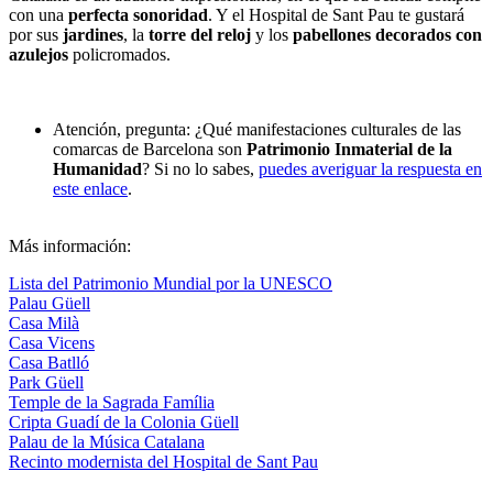
con una
perfecta sonoridad
. Y el Hospital de Sant Pau te gustará
por sus
jardines
, la
torre del reloj
y los
pabellones decorados con
azulejos
policromados.
Atención, pregunta: ¿Qué manifestaciones culturales de las
comarcas de Barcelona son
Patrimonio Inmaterial de la
Humanidad
? Si no lo sabes,
puedes averiguar la respuesta en
este enlace
.
Más información:
Lista del Patrimonio Mundial por la UNESCO
Palau Güell
Casa Milà
Casa Vicens
Casa Batlló
Park Güell
Temple de la Sagrada Família
Cripta Guadí de la Colonia Güell
Palau de la Música Catalana
Recinto modernista del Hospital de Sant Pau