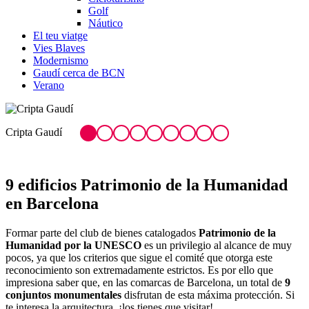
Golf
Náutico
El teu viatge
Vies Blaves
Modernismo
Gaudí cerca de BCN
Verano
Parque Güell
C
9 edificios Patri
monio de la Humanidad
en Barcelona
Formar parte del club de bienes catalogados
Patrimonio de la
Humanidad por la UNESCO
es un privilegio al alcance de muy
pocos, ya que los criterios que sigue el comité que otorga este
reconocimiento son extremadamente estrictos. Es por ello que
impresiona saber que, en las comarcas de Barcelona, un total de
9
conjuntos monumentales
disfrutan de esta máxima protección. Si
te interesa la arquitectura, ¡los tienes que visitar!