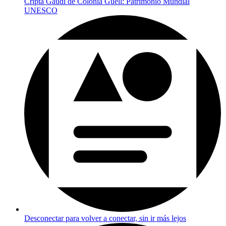
Cripta Gaudí de Colonia Güell: Patrimonio Mundial
UNESCO
Desconectar para volver a conectar, sin ir más lejos