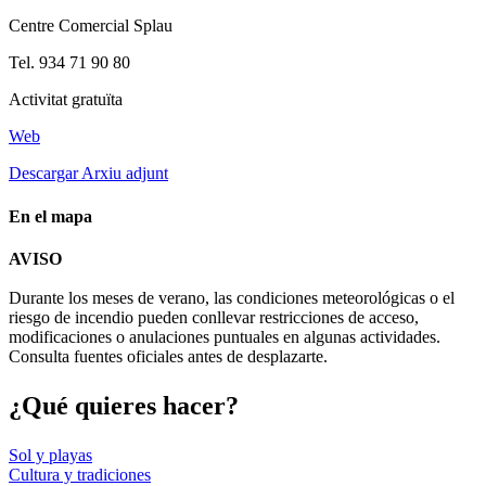
Centre Comercial Splau
Tel. 934 71 90 80
Activitat gratuïta
Web
Descargar Arxiu adjunt
En el mapa
Leaflet
| © Diputació de Barcelona
AVISO
+
Durante los meses de verano, las condiciones meteorológicas o el
−
riesgo de incendio pueden conllevar restricciones de acceso,
modificaciones o anulaciones puntuales en algunas actividades.
Consulta fuentes oficiales antes de desplazarte.
¿Qué qui
eres hacer?
Sol y playas
Cultura y tradiciones