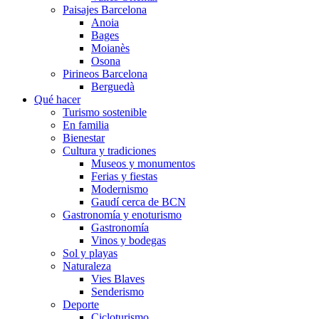
Paisajes Barcelona
Anoia
Bages
Moianès
Osona
Pirineos Barcelona
Berguedà
Qué hacer
Turismo sostenible
En familia
Bienestar
Cultura y tradiciones
Museos y monumentos
Ferias y fiestas
Modernismo
Gaudí cerca de BCN
Gastronomía y enoturismo
Gastronomía
Vinos y bodegas
Sol y playas
Naturaleza
Vies Blaves
Senderismo
Deporte
Cicloturismo