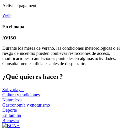
Activitat pagament
Web
En el mapa
Leaflet
| © Diputació de Barcelona
AVISO
+
Durante los meses de verano, las condiciones meteorológicas o el
−
riesgo de incendio pueden conllevar restricciones de acceso,
modificaciones o anulaciones puntuales en algunas actividades.
Consulta fuentes oficiales antes de desplazarte.
¿Qué qui
eres hacer?
Sol y playas
Cultura y tradiciones
Naturaleza
Gastronomía y enoturismo
Deporte
En familia
Bienestar