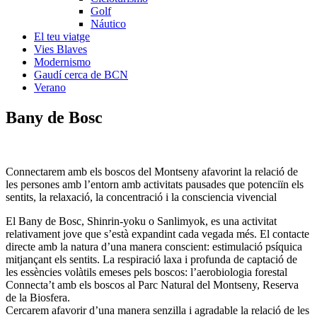
Golf
Náutico
El teu viatge
Vies Blaves
Modernismo
Gaudí cerca de BCN
Verano
Bany
de Bosc
Connectarem amb els boscos del Montseny afavorint la relació de
les persones amb l’entorn amb activitats pausades que potenciïn els
sentits, la relaxació, la concentració i la consciencia vivencial
El Bany de Bosc, Shinrin-yoku o Sanlimyok, es una activitat
relativament jove que s’està expandint cada vegada més. El contacte
directe amb la natura d’una manera conscient: estimulació psíquica
mitjançant els sentits. La respiració laxa i profunda de captació de
les essències volàtils emeses pels boscos: l’aerobiologia forestal
Connecta’t amb els boscos al Parc Natural del Montseny, Reserva
de la Biosfera.
Cercarem afavorir d’una manera senzilla i agradable la relació de les