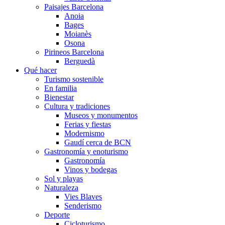
Paisajes Barcelona
Anoia
Bages
Moianès
Osona
Pirineos Barcelona
Berguedà
Qué hacer
Turismo sostenible
En familia
Bienestar
Cultura y tradiciones
Museos y monumentos
Ferias y fiestas
Modernismo
Gaudí cerca de BCN
Gastronomía y enoturismo
Gastronomía
Vinos y bodegas
Sol y playas
Naturaleza
Vies Blaves
Senderismo
Deporte
Cicloturismo