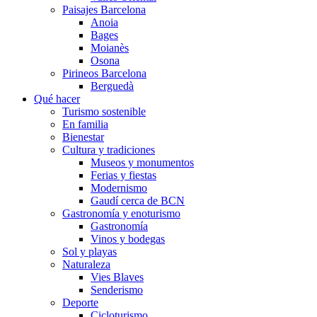
Paisajes Barcelona
Anoia
Bages
Moianès
Osona
Pirineos Barcelona
Berguedà
Qué hacer
Turismo sostenible
En familia
Bienestar
Cultura y tradiciones
Museos y monumentos
Ferias y fiestas
Modernismo
Gaudí cerca de BCN
Gastronomía y enoturismo
Gastronomía
Vinos y bodegas
Sol y playas
Naturaleza
Vies Blaves
Senderismo
Deporte
Cicloturismo