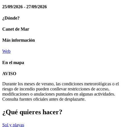
25/09/2026 - 27/09/2026
¿Dónde?
Canet de Mar
Más información
Web
En el mapa
Leaflet
| © Diputació de Barcelona
AVISO
+
Durante los meses de verano, las condiciones meteorológicas o el
−
riesgo de incendio pueden conllevar restricciones de acceso,
modificaciones o anulaciones puntuales en algunas actividades.
Consulta fuentes oficiales antes de desplazarte.
¿Qué qui
eres hacer?
Sol y playas