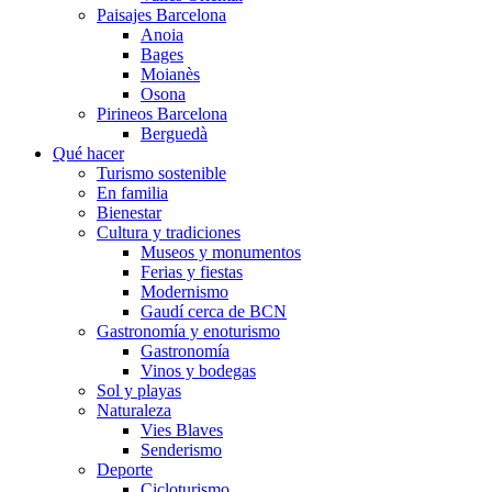
Paisajes Barcelona
Anoia
Bages
Moianès
Osona
Pirineos Barcelona
Berguedà
Qué hacer
Turismo sostenible
En familia
Bienestar
Cultura y tradiciones
Museos y monumentos
Ferias y fiestas
Modernismo
Gaudí cerca de BCN
Gastronomía y enoturismo
Gastronomía
Vinos y bodegas
Sol y playas
Naturaleza
Vies Blaves
Senderismo
Deporte
Cicloturismo