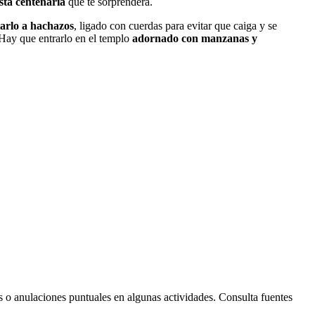
esta centenaria
que te sorprenderá.
arlo a hachazos
, ligado con cuerdas para evitar que caiga y se
. Hay que entrarlo en el templo
adornado con manzanas y
Leaflet
| © Diputació de Barcelona
s o anulaciones puntuales en algunas actividades. Consulta fuentes