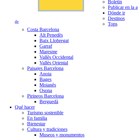
Boletín
Publicar en la 
Dónde ir
Destinos
de
Tops
Costa Barcelona
Alt Penedès
Baix Llobregat
Garraf
Maresme
Vallès Occidental
Vallès Oriental
Paisajes Barcelona
Anoia
Bages
Moianès
Osona
Pirineos Barcelona
Berguedà
Qué hacer
Turismo sostenible
En familia
Bienestar
Cultura y tradiciones
Museos y monumentos