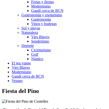
Ferias y fiestas
Modernismo
Gaudí cerca de BCN
Gastronomía y enoturismo
Gastronomía
Vinos y bodegas
Sol y playas
Naturaleza
Vies Blaves
Senderismo
Deporte
Cicloturismo
Golf
Náutico
El teu viatge
Vies Blaves
Modernismo
Gaudí cerca de BCN
Verano
Fiesta
del Pino