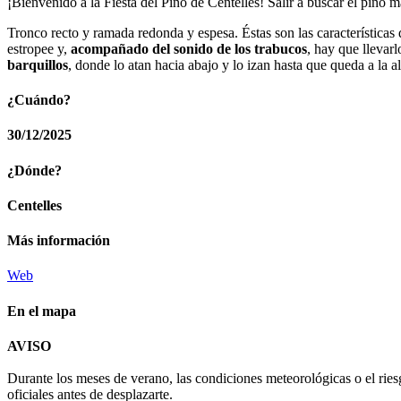
¡Bienvenido a la Fiesta del Pino de Centelles! Salir a buscar el pino
Tronco recto y ramada redonda y espesa. Éstas son las características 
estropee y,
acompañado del sonido de los trabucos
, hay que llevar
barquillos
, donde lo atan hacia abajo y lo izan hasta que queda a la 
¿Cuándo?
30/12/2025
¿Dónde?
Centelles
Más información
Web
En el mapa
AVISO
+
Durante los meses de verano, las condiciones meteorológicas o el ries
−
oficiales antes de desplazarte.