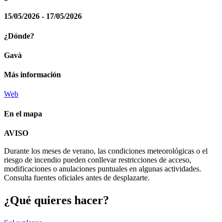
15/05/2026 - 17/05/2026
¿Dónde?
Gavà
Más información
Web
En el mapa
Leaflet
| © Diputació de Barcelona
AVISO
+
Durante los meses de verano, las condiciones meteorológicas o el
−
riesgo de incendio pueden conllevar restricciones de acceso,
modificaciones o anulaciones puntuales en algunas actividades.
Consulta fuentes oficiales antes de desplazarte.
¿Qué qui
eres hacer?