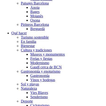
Paisajes Barcelona
Anoia
Bages
Moianès
Osona
Pirineos Barcelona
Berguedà
Qué hacer
Turismo sostenible
En familia
Bienestar
Cultura y tradiciones
Museos y monumentos
Ferias y fiestas
Modernismo
Gaudí cerca de BCN
Gastronomía y enoturismo
Gastronomía
Vinos y bodegas
Sol y playas
Naturaleza
Vies Blaves
Senderismo
Deporte
Cicloturismo