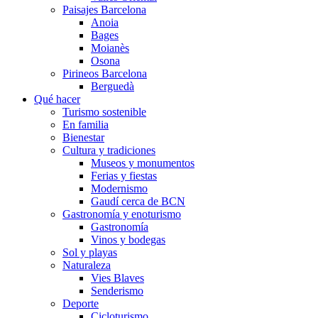
Paisajes Barcelona
Anoia
Bages
Moianès
Osona
Pirineos Barcelona
Berguedà
Qué hacer
Turismo sostenible
En familia
Bienestar
Cultura y tradiciones
Museos y monumentos
Ferias y fiestas
Modernismo
Gaudí cerca de BCN
Gastronomía y enoturismo
Gastronomía
Vinos y bodegas
Sol y playas
Naturaleza
Vies Blaves
Senderismo
Deporte
Cicloturismo