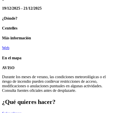
19/12/2025 - 21/12/2025
¿Dónde?
Centelles
Más información
Web
En el mapa
Leaflet
| © Diputació de Barcelona
AVISO
+
Durante los meses de verano, las condiciones meteorológicas o el
−
riesgo de incendio pueden conllevar restricciones de acceso,
modificaciones o anulaciones puntuales en algunas actividades.
Consulta fuentes oficiales antes de desplazarte.
¿Qué qui
eres hacer?