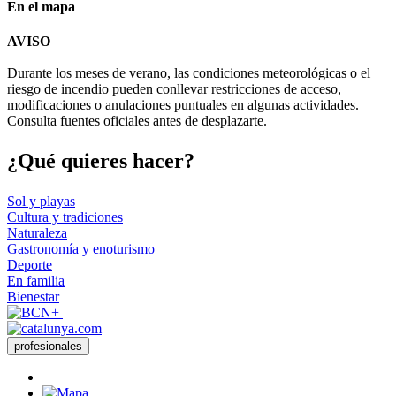
En el mapa
Leaflet
| © Diputació de Barcelona
AVISO
+
Durante los meses de verano, las condiciones meteorológicas o el
−
riesgo de incendio pueden conllevar restricciones de acceso,
modificaciones o anulaciones puntuales en algunas actividades.
Consulta fuentes oficiales antes de desplazarte.
¿Qué qui
eres hacer?
Sol y playas
Cultura y tradiciones
Naturaleza
Gastronomía y enoturismo
Deporte
En familia
Bienestar
profesionales