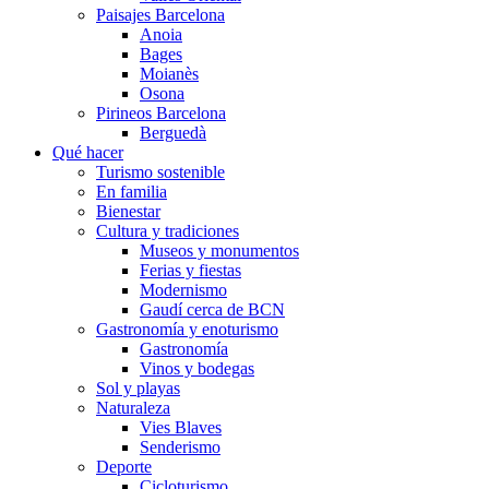
Paisajes Barcelona
Anoia
Bages
Moianès
Osona
Pirineos Barcelona
Berguedà
Qué hacer
Turismo sostenible
En familia
Bienestar
Cultura y tradiciones
Museos y monumentos
Ferias y fiestas
Modernismo
Gaudí cerca de BCN
Gastronomía y enoturismo
Gastronomía
Vinos y bodegas
Sol y playas
Naturaleza
Vies Blaves
Senderismo
Deporte
Cicloturismo