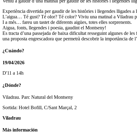
Veniu a gaudir d’una matinal per gaudir de les històries i llegendes lli
Experiència divertida per gaudir de les històries i llegendes lligades a 
L’aigua… Té gust? Té olor? Té color? Viviu una matinal a Viladrau pe
I a més… fareu un tastet de diferents aigües, totes elles sorprenents.
Aigua, fonts, llegendes i poesia, gaudint el Montseny!
Es tracta d’una passejada de baixa dificultat resseguint algunes de le
una proposta engrescadora que permetrà descobrir la importància de l
¿Cuándo?
19/04/2026
D'11 a 14h
¿Dónde?
Viladrau. Parc Natural del Montseny
Sortida: Hotel Bofill, C/Sant Marçal, 2
Viladrau
Más información