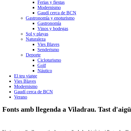
Ferias y fiestas
Modernismo
Gaudí cerca de BCN
Gastronomía y enoturismo
Gastronomía
Vinos y bodegas
Sol y playas
Naturaleza
Vies Blaves
Senderismo
Deporte
Cicloturismo
Golf
Náutico
El teu viatge
Vies Blaves
Modernismo
Gaudí cerca de BCN
Verano
Fonts amb llege
nda a Viladrau. Tast d'aigü