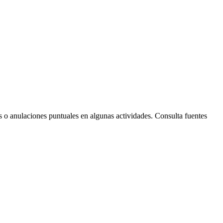
Leaflet
| © Diputació de Barcelona
s o anulaciones puntuales en algunas actividades. Consulta fuentes