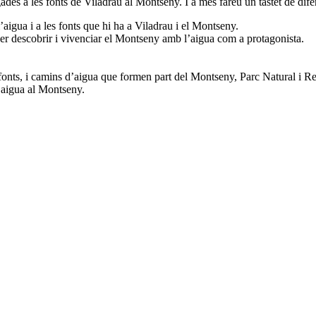
gades a les fonts de Viladrau al Montseny. I a més fareu un tastet de dife
l’aigua i a les fonts que hi ha a Viladrau i el Montseny.
r descobrir i vivenciar el Montseny amb l’aigua com a protagonista.
s fonts, i camins d’aigua que formen part del Montseny, Parc Natural i 
’aigua al Montseny.