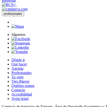
Bienestar
profesionales
Síguenos
Dónde ir
Qué hacer
Agenda
Profesionales
Tu viaje
Vies Blaves
Quiénes somos
Contacto
Accesibilidad
Aviso legal
Gerencia de Servicios de Turismo. Área de Desarrollo Económico y 