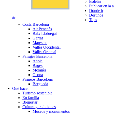
Boletín
Publicar en la 
Dónde ir
Destinos
de
Tops
Costa Barcelona
Alt Penedès
Baix Llobregat
Garraf
Maresme
Vallès Occidental
Vallès Oriental
Paisajes Barcelona
Anoia
Bages
Moianès
Osona
Pirineos Barcelona
Berguedà
Qué hacer
Turismo sostenible
En familia
Bienestar
Cultura y tradiciones
Museos y monumentos