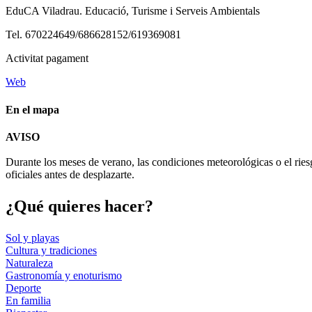
EduCA Viladrau. Educació, Turisme i Serveis Ambientals
Tel. 670224649/686628152/619369081
Activitat pagament
Web
En el mapa
AVISO
+
Durante los meses de verano, las condiciones meteorológicas o el ries
−
oficiales antes de desplazarte.
¿Qué qui
eres hacer?
Sol y playas
Cultura y tradiciones
Naturaleza
Gastronomía y enoturismo
Deporte
En familia